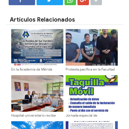
SHARE
SHARE
Artículos Relacionados
En la Academia de Mérida
Protesta pacífica en la Facultad
presentarán propuesta vial para
de Humanidades exige medidas
los pueblos del sur
firmes ante caso de acoso
Hospital universitario recibe
Jornada especial de
nueva dotación de equipos y
recaudación y actualización de
ayudas técnicas
Sergidesol en el Mercado
Periférico hasta este domingo