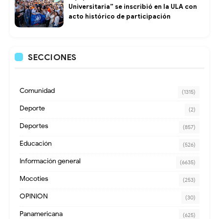
Universitaria” se inscribió en la ULA con
acto histórico de participación
SECCIONES
Comunidad
(1315)
Deporte
(2)
Deportes
(857)
Educación
(526)
Información general
(6635)
Mocoties
(253)
OPINION
(30)
Panamericana
(625)