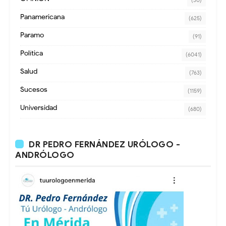
(30)
Panamericana
(625)
Paramo
(91)
Política
(6041)
Salud
(763)
Sucesos
(1159)
Universidad
(680)
DR PEDRO FERNÁNDEZ URÓLOGO -
ANDRÓLOGO