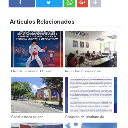
SHARE
SHARE
Artículos Relacionados
Orgullo Tovareño: El joven
Iahula hace revisión de
Matías Sánchez representará a
normativas y proyecta metas
Venezuela en el Mundial de
para el 2027
Karate en Polonia
Conductores exigen
Creación del Instituto de
intervención urgente por poste
Estudios Afroasiáticos (IEAA) de
a punto de colapsar en la
la Universidad de Los Andes