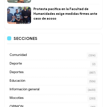
Protesta pacífica en la Facultad de
Humanidades exige medidas firmes ante
caso de acoso
SECCIONES
Comunidad
(1314)
Deporte
(2)
Deportes
(857)
Educación
(526)
Información general
(6633)
Mocoties
(253)
OPINION