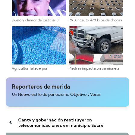
Duelo y clamor de justicia: El
PNB incautó 470 kilos de drogas
periodismo merideño llora la
en Bailadores
trágica partida de Walter Jaimes
Agricultor fallece por
Piedras impactaron camioneta
ahogamiento en centro
en la Local 008 de El Vigía -
recreacional de Chiguará
Mérida
Reporteros de merida
Un Nuevo estilo de periodismo Objetivo y Veraz
Cantv y gobernación restituyeron
telecomunicaciones en municipio Sucre