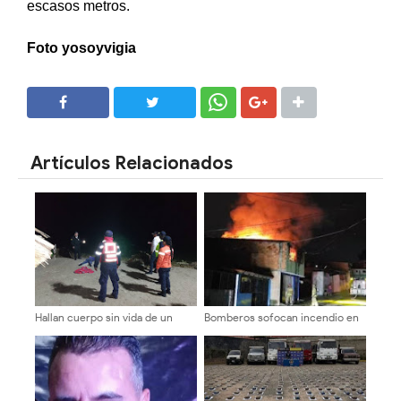
escasos metros.
Foto yosoyvigia
SHARE
SHARE
Artículos Relacionados
Hallan cuerpo sin vida de un
Bomberos sofocan incendio en
hombre en Palmarito
vivienda del sector El Llanito en
Mérida