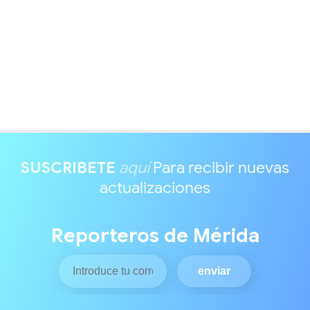
SUSCRIBETE
aquí
Para recibir nuevas
actualizaciones
Reporteros de Mérida