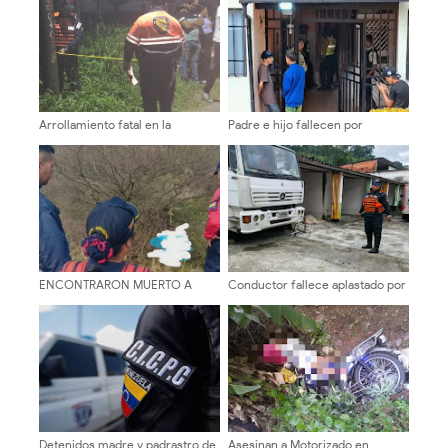
Arrollamiento fatal en la
Padre e hijo fallecen por
carretera Panamericana cobra la
presunta intoxicación con gas
vida de un hombre de 32 años
doméstico
ENCONTRARON MUERTO A
Conductor fallece aplastado por
JOVEN EN LA RANCHERIA DE
su propio camión en el sector La
EJIDO
Vega
Detenidos madre y padrastro de
Asesinan a Motorizado en