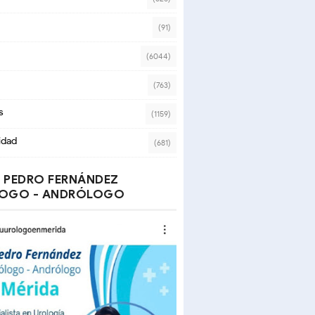
(91)
(6044)
(763)
s
(1159)
idad
(681)
 PEDRO FERNÁNDEZ
OGO - ANDRÓLOGO