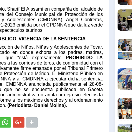
to, Sharif El Aissami en compañía del alcalde de
ente del Consejo Municipal de Protección de los
 y Adolescentes (CMDNNA), Ángel Contreras,
001-2023 emitida por el CPDNNA que da luz verde
spectáculos taurinos.
BLICO, VIGENCIA DE LA SENTENCIA
tección de Niños, Niñas y Adolescentes de Tovar,
cado en donde exhorta a los padres, madres,
es, que “está expresamente
PROHIBIDO LA
s a las corridas de toros, de conformidad con el
itivamente firme emanada por el Tribunal Primero
e Protección de Mérida. El Ministerio Público en
CPNNA y al CMDNNA a ejecutar dicha sentencia.
 del CMDNNA anunciada públicamente el 28-08-
o que no se encuentra publicada en Gaceta
ón administrativa no anula ni deja sin efectos la
onforme a los máximos derechos y al ordenamiento
ron.
(Periodista- Daniel Molina).