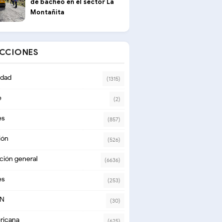
de bacheo en el sector La
Montañita
ECCIONES
dad
(1315)
e
(2)
es
(857)
ión
(526)
ción general
(6636)
es
(253)
ON
(30)
ricana
(625)