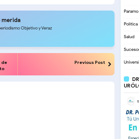
ías de aguas blancas
Paramo
 merida
Política
periodismo Objetivo y Veraz
Salud
Suceso
 de
Previous Post
Univers
to
DR
URÓL