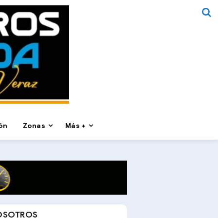
ón
Zonas
Más +
OSOTROS