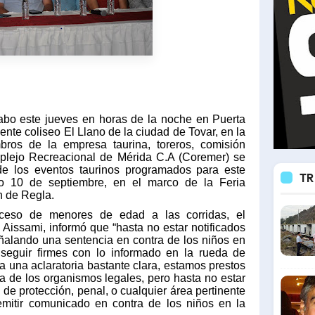
abo este jueves en horas de la noche en Puerta
nte coliseo El Llano de la ciudad de Tovar, en la
bros de la empresa taurina, toreros, comisión
mplejo Recreacional de Mérida C.A (Coremer) se
e los eventos taurinos programados para este
TR
o 10 de septiembre, en el marco de la Feria
n de Regla.
cceso de menores de edad a las corridas, el
l Aissami, informó que “hasta no estar notificados
eñalando una sentencia en contra de los niños en
 seguir firmes con lo informado en la rueda de
a una aclaratoria bastante clara, estamos prestos
ra de los organismos legales, pero hasta no estar
a de protección, penal, o cualquier área pertinente
mitir comunicado en contra de los niños en la