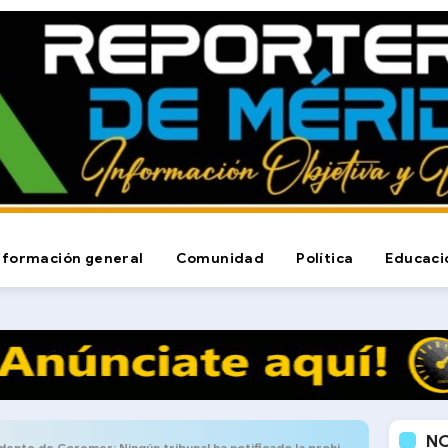
nformación general
Comunidad
Política
Educaci
N
 de Coremer: Ningún tribunal ha notificado la prohibición de ingreso de menores a las corridas de Tovar