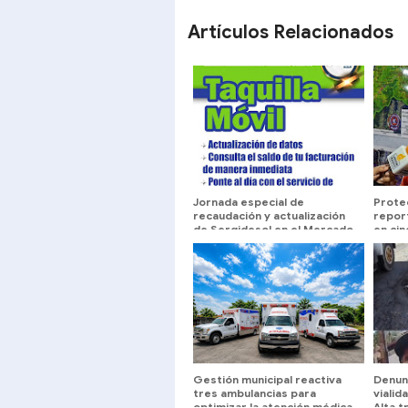
SHARE
SHARE
Artículos Relacionados
Jornada especial de
Protec
recaudación y actualización
repor
de Sergidesol en el Mercado
en cin
Periférico hasta este
domingo
Gestión municipal reactiva
Denun
tres ambulancias para
viali
optimizar la atención médica
Alta t