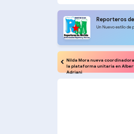
y traslados en Sucre del
tuber
Zulia
Reporteros de
Un Nuevo estilo de 
Nilda Mora nueva coordinadora
la plataforma unitaria en Alber
Adriani