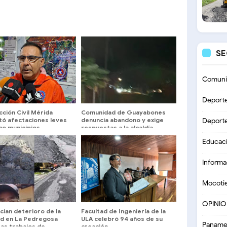
S
Comuni
Deport
ción Civil Mérida
Comunidad de Guayabones
tó afectaciones leves
denuncia abandono y exige
Deport
co municipios
respuestas a la alcaldía
Educac
Informa
Mocoti
OPINI
cian deterioro de la
Facultad de Ingeniería de la
dad en La Pedregosa
ULA celebró 94 años de su
Paname
ras trabajos de
creación