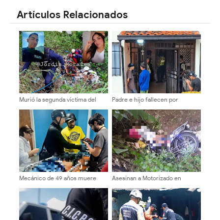
Artículos Relacionados
Murió la segunda víctima del
Padre e hijo fallecen por
accidente en la vía a Los
presunta intoxicación con gas
Guaimaros
doméstico
Mecánico de 49 años muere
Asesinan a Motorizado en
arrollado por motociclista que
Guayabones
huyó