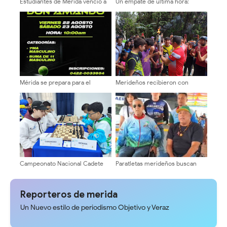
Estudiantes de Mérida venció a
Un empate de ultima hora:
Portuguesa en el Metropolitano
Estudiantes 2 Caracas 2
de Zumba
Mérida se prepara para el
Merideños recibieron con
Americano de Pádel "Don
entusiasmo antorcha de los XIX
Amando" este fin de semana
Juegos Escolares Nacionales
2025
Campeonato Nacional Cadete
Paratletas merideños buscan
Junior reunirá a 186 ajedrecistas
clasificación internacional en
de todo el país en el Hotel
Caracas
Venetur de Mérida
Reporteros de merida
Un Nuevo estilo de periodismo Objetivo y Veraz