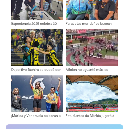
Expociencia 2025 celebra 30
Paratletas merideños buscan
años de trayectoria del Mucyt
clasificación internacional en
Caracas
Deportivo Táchira se quedó con
Afición no aguantó más, se
el «Clásico andino»
cansó y salto al campo ante la
derrota de Estudiantes de
Mérida con el último de la tabla
​¡Mérida y Venezuela celebran el
Estudiantes de Mérida jugará 6
podio de Zoe Monsalve! en Chile
partidos a puerta cerrada