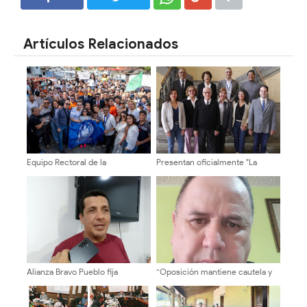
SHARE
SHARE
Artículos Relacionados
Equipo Rectoral de la
Presentan oficialmente "La
“Transformación Universitaria”
Fórmula Universitaria" al
se inscribió en la ULA con acto
Cogobierno Profesoral de la
histórico de participación
ULA ​
Alianza Bravo Pueblo fija
“Oposición mantiene cautela y
posición contundente por el
exige elecciones presidenciales
cambio y la
en eventuales negociaciones”
reinstitucionalización de