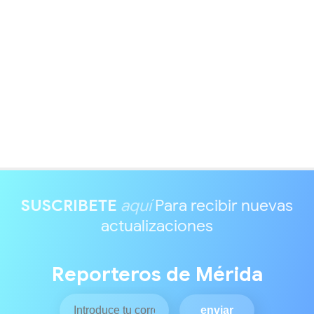
SUSCRIBETE
aquí
Para recibir nuevas
actualizaciones
Reporteros de Mérida