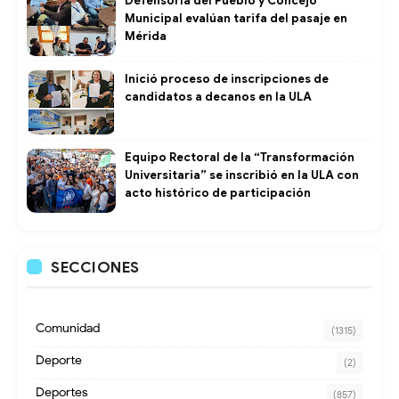
Defensoría del Pueblo y Concejo
Municipal evalúan tarifa del pasaje en
Mérida
Inició proceso de inscripciones de
candidatos a decanos en la ULA
Equipo Rectoral de la “Transformación
Universitaria” se inscribió en la ULA con
acto histórico de participación
SECCIONES
Comunidad
(1315)
Deporte
(2)
Deportes
(857)