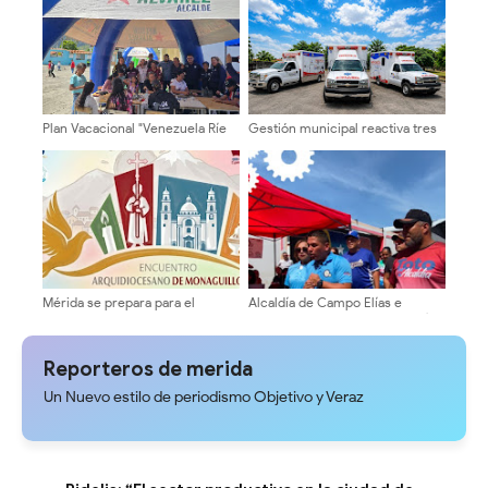
Plan Vacacional "Venezuela Ríe
Gestión municipal reactiva tres
2026" brinda recreación y
ambulancias para optimizar la
cultura a niños del municipio
atención médica y traslados en
Libertador
Sucre del Zulia
Mérida se prepara para el
Alcaldía de Campo Elías e
Encuentro Arquidiocesano de
EMAIMCE garantizan soberanía
Monaguillos 2026
alimentaria con jornadas
itinerantes semanales
Reporteros de merida
Un Nuevo estilo de periodismo Objetivo y Veraz