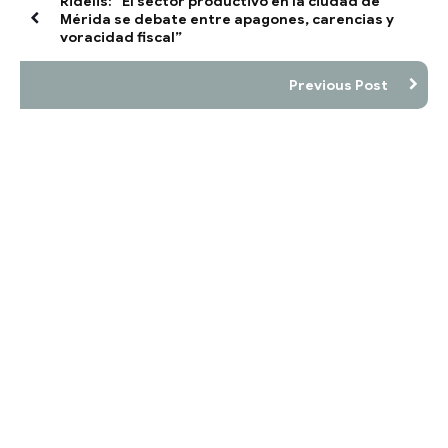
Ridelis: “El sector productivo en la ciudad de
Mérida se debate entre apagones, carencias y
voracidad fiscal”
Previous Post