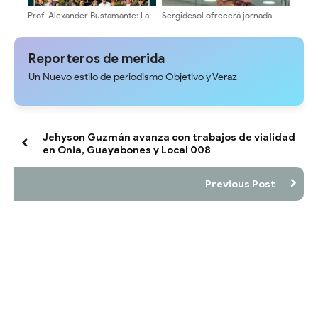
Prof. Alexander Bustamante: La
Sergidesol ofrecerá jornada
transformación universitaria
especial y descuento del 20%
comienza en sus Escuelas y
En el pago del servicio de aseo
Facultades
urbano en la Plaza Belén
Reporteros de merida
Un Nuevo estilo de periodismo Objetivo y Veraz
Jehyson Guzmán avanza con trabajos de vialidad
en Onia, Guayabones y Local 008
Previous Post