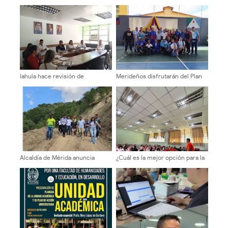
Iahula hace revisión de
Merideños disfrutarán del Plan
normativas y proyecta metas
Agosto Escuelas Abiertas 2026
para el 2027
Alcaldía de Mérida anuncia
¿Cuál es la mejor opción para la
cierre total del paso vehicular
ULA? Equipo 10 inicia ronda de
en el sector El Cafetal por 15
consultas con candidatos a la
días
dirección universitaria.