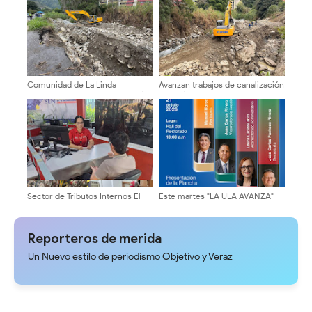
huecos
Avenida Las Américas
Comunidad de La Linda
Avanzan trabajos de canalización
consolida la canalización del río
en el río La Pedregosa
junto al Poder Popular
Sector de Tributos Internos El
Este martes "LA ULA AVANZA"
Vigía despliega operativos de
presenta su plancha
atención y control fiscal
Reporteros de merida
Un Nuevo estilo de periodismo Objetivo y Veraz