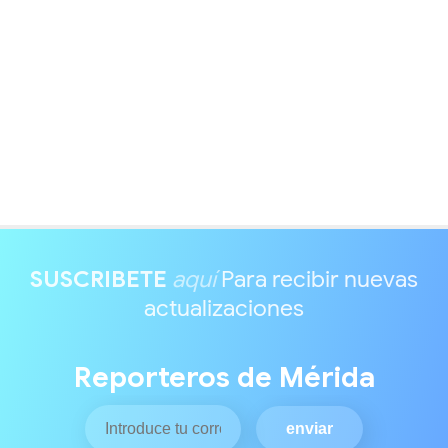
SUSCRIBETE
aquí
Para recibir nuevas
actualizaciones
Reporteros de Mérida