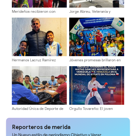
Merideños recibieron con
Jorge Abreu, Veteranía y
entusiasmo antorcha de los XIX
autoridad en las cumbres
Juegos Escolares Nacionales
andinas
2025
Hermanos Lacruz Ramírez
Jóvenes promesas brillaron en
representarán a Venezuela en el
III Campeonato Estadal de
Mundial de Ajedrez en Siberia
Natación Asodamer 2025
Autoridad Única de Deporte de
Orgullo Tovareño: El joven
Mérida inicia ciclo de reuniones
Matías Sánchez representará a
con asociaciones
Venezuela en el Mundial de
Karate en Polonia
Reporteros de merida
Un Nuevo estilo de periodismo Objetivo y Veraz