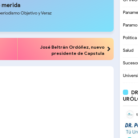
 merida
Paname
periodismo Objetivo y Veraz
Paramo
Política
José Beltrán Ordóñez, nuevo
Salud
presidente de Capstula
Suceso
Univers
DR
URÓL