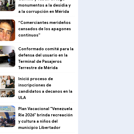
monumentos a la desidia y
a la corrupción en Mérida
“Comerciantes merideños
cansados de los apagones
continuos”
Conformado comité para la
defensa del usuario en la
Terminal de Pasajeros
Terrestre de Mérida
Inició proceso de
inscripciones de
candidatos a decanos en la
ULA
Plan Vacacional "Venezuela
Ríe 2026" brinda recreación
y cultura a niños del
municipio Libertador