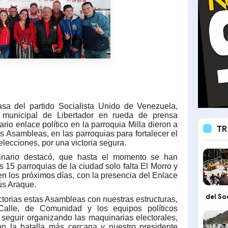
asa del partido Socialista Unido de Venezuela,
co municipal de Libertador en rueda de prensa
io enlace político en la parroquia Milla dieron a
TR
as Asambleas, en las parroquias para fortalecer el
elecciones, por una victoria segura.
linario destacó, que hasta el momento se han
 15 parroquias de la ciudad solo falta El Morro y
n los próximos días, con la presencia del Enlace
ús Araque.
del So
ctorias estas Asambleas con nuestras estructuras,
Calle, de Comunidad y los equipos políticos
 seguir organizando las maquinarias electorales,
n la batalla más cercana y nuestro presidente