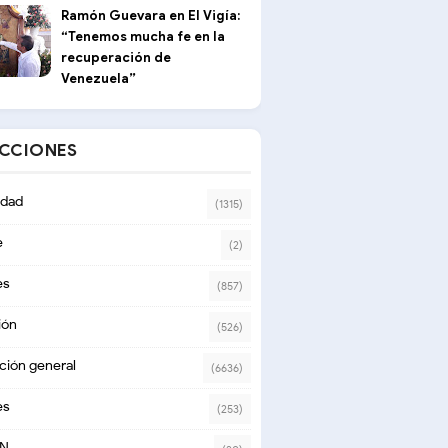
Ramón Guevara en El Vigía:
“Tenemos mucha fe en la
recuperación de
Venezuela”
ECCIONES
dad
(1315)
e
(2)
es
(857)
ión
(526)
ción general
(6636)
es
(253)
ON