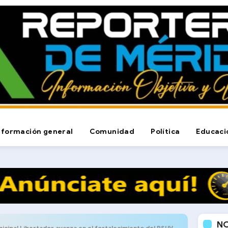
nformación general
Comunidad
Política
Educaci
N
pal Libertador avanza en el fortalecimiento del PSUV en las parroquias