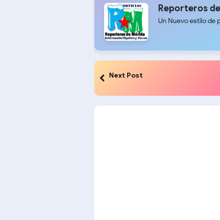
Reporteros de
Un Nuevo estilo de 
Next Post