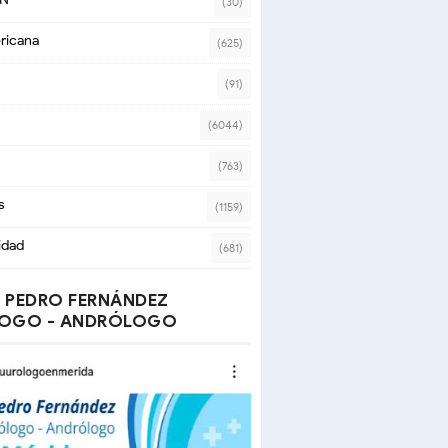
(30)
ricana
(625)
(91)
(6044)
(763)
s
(1159)
idad
(681)
 PEDRO FERNÁNDEZ
OGO - ANDRÓLOGO