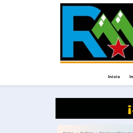
Inicio
I
Home
Política
Equipo político munici