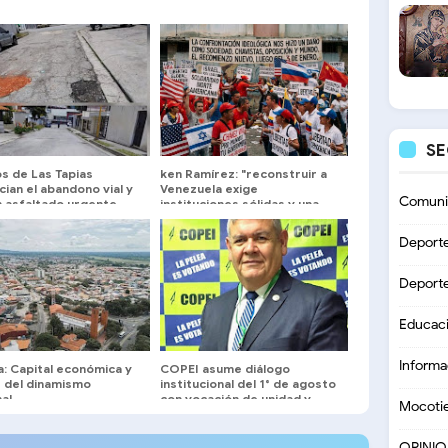
S
s de Las Tapias
ken Ramírez: "reconstruir a
ian el abandono vial y
Venezuela exige
Comuni
n asfaltado urgente
instituciones sólidas y una
agenda centrada en el
interés nacional"
Deport
Deport
Educac
Informa
ía: Capital económica y
COPEI asume diálogo
 del dinamismo
institucional del 1° de agosto
al
con vocación de unidad y
Mocoti
exigencia de resultados
concretos
OPINI