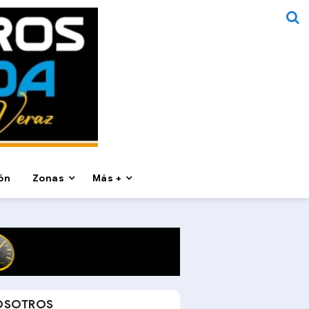
ón
Zonas
Más +
OSOTROS