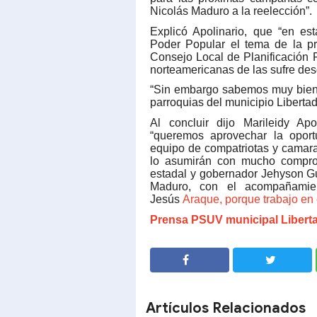
Nicolás Maduro a la reelección”.
Explicó Apolinario, que “en e
Poder Popular el tema de la pr
Consejo Local de Planificación 
norteamericanas de las sufre des
“Sin embargo sabemos muy bien q
parroquias del municipio Libertad
Al concluir dijo Marileidy Apo
“queremos aprovechar la oportu
equipo de compatriotas y camara
lo asumirán con mucho comprom
estadal y gobernador Jehyson G
Maduro, con el acompañamien
Jesús
Araque, porque trabajo en 
Prensa PSUV municipal Libert
SHARE
SHARE
Artículos Relacionados