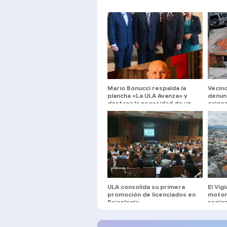
Mario Bonucci respalda la
Vecino
plancha «La ULA Avanza» y
denunc
destaca la necesidad de un
exige
equipo con experiencia
comprobada
ULA consolida su primera
El Vig
promoción de licenciados en
motor
Psicología
region