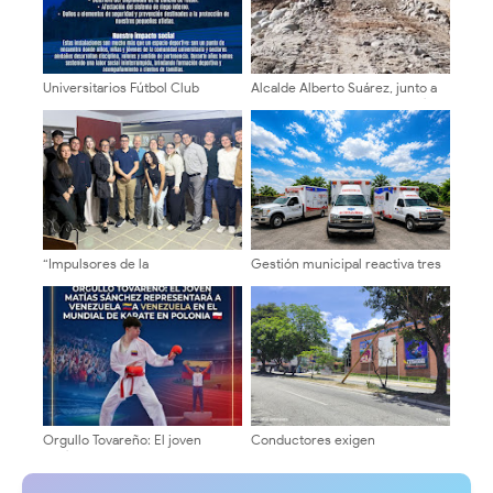
Universitarios Fútbol Club
Alcalde Alberto Suárez, junto a
denuncia acto vandálico en sus
la comunidad recuperan la vía
instalaciones deportivas
hacia El Charal
“Impulsores de la
Gestión municipal reactiva tres
Transformación Universitaria”
ambulancias para optimizar la
sostuvieron encuentros en la
atención médica y traslados en
ULA sobre autonomía y
Sucre del Zulia
sostenibilidad
Orgullo Tovareño: El joven
Conductores exigen
Matías Sánchez representará a
intervención urgente por poste
Venezuela en el Mundial de
a punto de colapsar en la
Karate en Polonia
Avenida Las Américas