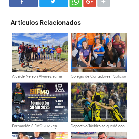
SHARE
SHARE
Artículos Relacionados
Alcalde Nelson Álvarez suma
Colegio de Contadores Públicos
esfuerzos para Tercera Copa de
del Estado Mérida consolida su
Sóftbol Sub 23 “Por Amor a
participación en los Juegos
Mérida”
Nacionales
Formación SIFMO 2025 en
Deportivo Táchira se quedó con
Mérida: Capacitación de Élite
el «Clásico andino»
para Entrenadores y Futbolistas