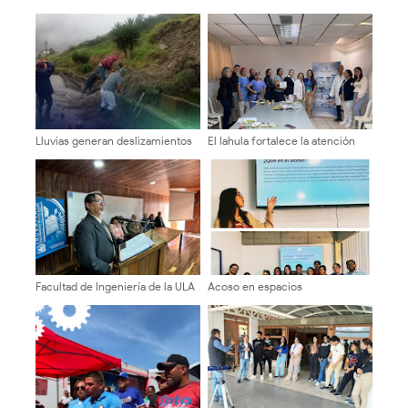
Lluvias generan deslizamientos
El Iahula fortalece la atención
y afectan la vialidad en Cardenal
neonatal con capacitación
Quintero
técnica multidisciplinaria
Facultad de Ingeniería de la ULA
Acoso en espacios
celebró 94 años de su creación
universitarios se conversó en la
Facijup-ULA