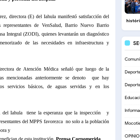
ez, directora (E) del Iahula manifestó satisfacción del
histór
s representantes de VenSalud, Barrio Nuevo Barrio
nsa Integral (ZODI), quienes levantarán un diagnóstico
enorizado de las necesidades en infraestructura y
S
Comuni
directora de Atención Médica señaló que luego de la
Deport
eas mencionadas anteriormente se denoto que hay
Deport
los servicios básicos, de aguas servidas y en los
Educac
Informa
l del Iahula tiene la esperanza que la inspección y
presentantes del MPPS favorezca no solo a la población
Mocoti
bora y
OPINI
enefician de esta institución.
Prensa
Corpomerida