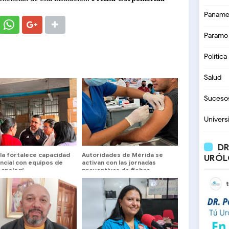
Paname
Paramo
Política
Salud
Suceso
Univers
DR
ula fortalece capacidad
Autoridades de Mérida se
URÓL
ncial con equipos de
activan con las jornadas
ecnologí
preventivas de fiebre
amarilla