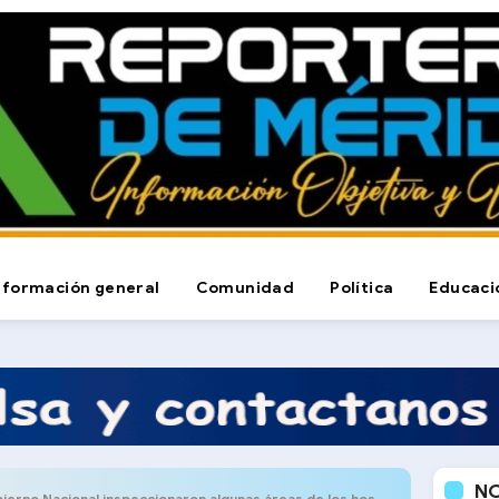
nformación general
Comunidad
Política
Educaci
N
cional inspeccionaron algunas áreas de los hospitales centinelas de Mérida