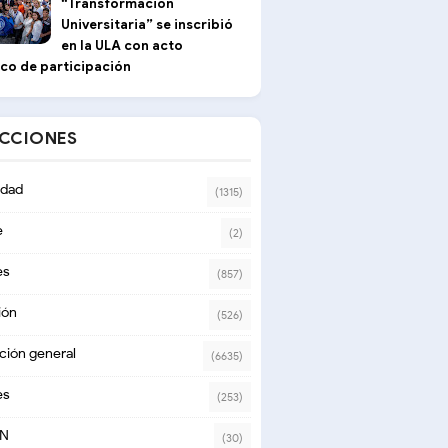
“Transformación
Universitaria” se inscribió
en la ULA con acto
ico de participación
ECCIONES
dad
(1315)
e
(2)
es
(857)
ión
(526)
ción general
(6635)
es
(253)
ON
(30)