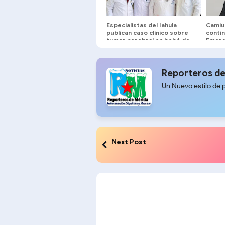
Especialistas del Iahula
Camiul
publican caso clínico sobre
contin
tumor cerebral en bebé de
Emerg
cuatro meses
vacaci
Reporteros de
Un Nuevo estilo de 
Next Post