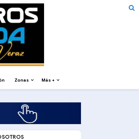
ón
Zonas
Más +
OSOTROS