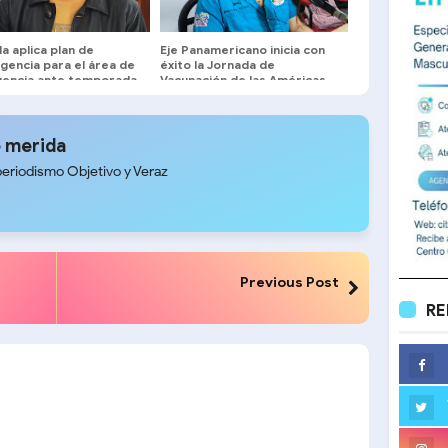
a aplica plan de
Eje Panamericano inicia con
gencia para el área de
éxito la Jornada de
encia ante temporada
Vacunación de las Américas
onal
 merida
periodismo Objetivo y Veraz
Previous Post
RE