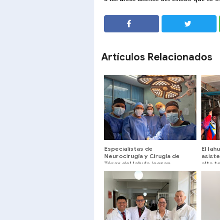
SHARE
SHARE
Artículos Relacionados
Especialistas de
El Iah
Neurocirugía y Cirugía de
asiste
Tórax del Iahula logran
alta t
difusión internacional de
estudio clínico