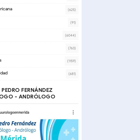
ricana
(625)
(91)
(6044)
(763)
s
(1159)
idad
(681)
 PEDRO FERNÁNDEZ
OGO - ANDRÓLOGO