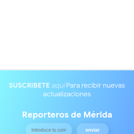
SUSCRIBETE
aquí
Para recibir nuevas
actualizaciones
Reporteros de Mérida