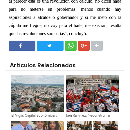
al parecer esta es una revolución con cálculo, no dicen nada
para no meterse en problemas, menos cuando hay
aspiraciones a alcalde o gobernador y si me meto con la
cúpula me fregué, no voy para el baile, me execran, resulta
que las revoluciones son serias", concluyó.
SHARE
SHARE
Artículos Relacionados
El Vigía: Capital económica y
ken Ramírez: "reconstruir a
motor del dinamismo regional
Venezuela exige instituciones
sólidas y una agenda centrada
en el interés nacional"