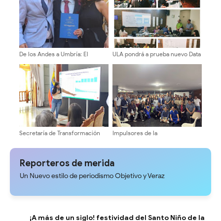
De los Andes a Umbría: El
ULA pondrá a prueba nuevo Data
merideño que se vistió de laurel
Center y destinará recursos a
en Italia descifrando el origen
residencias estudiantiles
de la arepa andina
Secretaría de Transformación
Impulsores de la
Política evaluó gestión
Transformación Universitaria
semestral en Mérida
activan estructura electoral en
facultades y núcleos
Reporteros de merida
Un Nuevo estilo de periodismo Objetivo y Veraz
¡A más de un siglo! festividad del Santo Niño de la