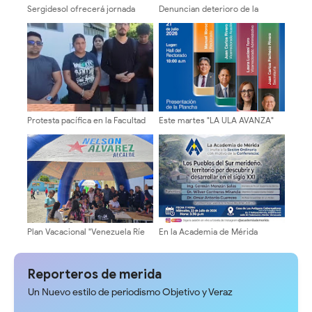
Sergidesol ofrecerá jornada
Denuncian deterioro de la
especial y descuento del 20%
vialidad en La Pedregosa Alta
En el pago del servicio de aseo
tras trabajos de tuberías de
urbano en la Plaza Belén
aguas blancas
Protesta pacífica en la Facultad
Este martes "LA ULA AVANZA"
de Humanidades exige medidas
presenta su plancha
firmes ante caso de acoso
Plan Vacacional "Venezuela Ríe
En la Academia de Mérida
2026" brinda recreación y
presentarán propuesta vial para
cultura a niños del municipio
los pueblos del sur
Libertador
Reporteros de merida
Un Nuevo estilo de periodismo Objetivo y Veraz