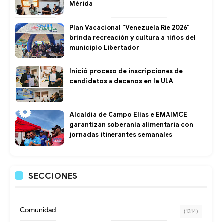
Mérida
Plan Vacacional "Venezuela Ríe 2026"
brinda recreación y cultura a niños del
municipio Libertador
Inició proceso de inscripciones de
candidatos a decanos en la ULA
Alcaldía de Campo Elías e EMAIMCE
garantizan soberanía alimentaria con
jornadas itinerantes semanales
SECCIONES
Comunidad
(1314)