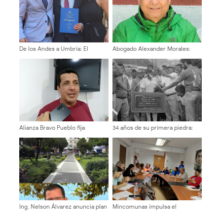
De los Andes a Umbría: El
Abogado Alexander Morales:
merideño que se vistió de laurel
"Para un Cambio positivo, es
en Italia descifrando el origen
Urgente superar el modelo
de la arepa andina
Centralizado del Estado
Comunal"
Alianza Bravo Pueblo fija
34 años de su primera piedra:
posición contundente por el
Recordando la construcción del
cambio y la
Coliseo El Llano de Tovar
reinstitucionalización de
Venezuela
Ing. Nelson Álvarez anuncia plan
Mincomunas impulsa el
de trabajo para la recuperación
autogobierno en Mérida con