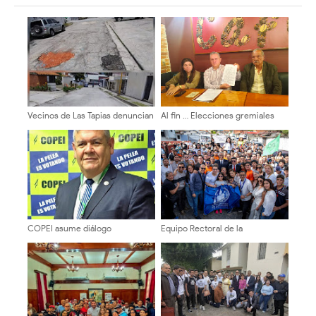
Vecinos de Las Tapias denuncian
Al fin … Elecciones gremiales
el abandono vial y exigen
para 10 de diciembre de 2026
asfaltado urgente
del Colegio de Abogados de
Mérida
COPEI asume diálogo
Equipo Rectoral de la
institucional del 1° de agosto con
“Transformación Universitaria”
vocación de unidad y exigencia
se inscribió en la ULA con acto
de resultados concretos
histórico de participación