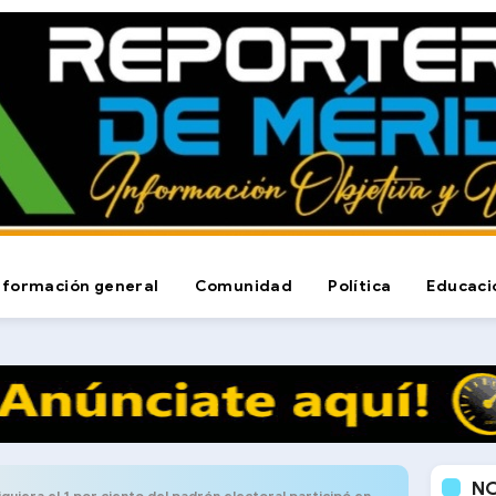
nformación general
Comunidad
Política
Educaci
N
ra el 1 por ciento del padrón electoral participó en el simulacro electoral