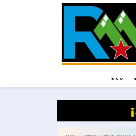
Inicio
I
Home
Política
Luis Quintero: Ni siquie