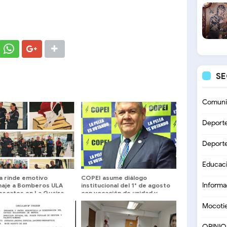
S
Comuni
Deport
Deport
Educac
a rinde emotivo
COPEI asume diálogo
Informa
aje a Bomberos ULA
institucional del 1° de agosto
escates en La Guaira
con vocación de unidad y
exigencia de resultados
Mocoti
concretos
OPINI