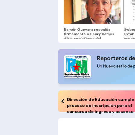
Ramón Guevara respalda
Gober
firmemente a Henry Ramos
establ
Allup en defensa del
especi
liderazgo de María Corina
Plan 
Machado
Reporteros de
Un Nuevo estilo de 
Dirección de Educación cumple
proceso de inscripción para el
concurso de ingreso y ascenso