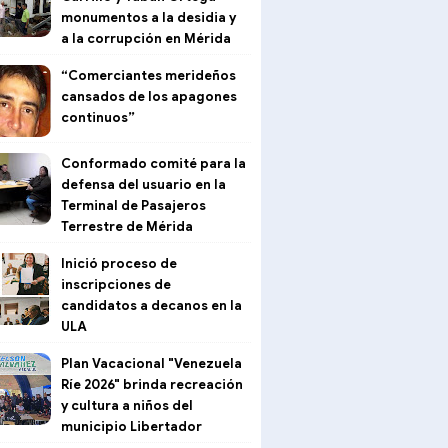
monumentos a la desidia y
a la corrupción en Mérida
“Comerciantes merideños
cansados de los apagones
continuos”
Conformado comité para la
defensa del usuario en la
Terminal de Pasajeros
Terrestre de Mérida
Inició proceso de
inscripciones de
candidatos a decanos en la
ULA
Plan Vacacional "Venezuela
Ríe 2026" brinda recreación
y cultura a niños del
municipio Libertador