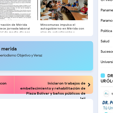
Paname
Paramo
nación de Mérida
Mincomunas impulsa el
ece jornada laboral
autogobierno en Mérida con
Política
al de medio día por
plan de actualización y
de Ahorro Energético
atención territorial
Salud
 merida
Suceso
periodismo Objetivo y Veraz
Univers
DR
URÓL
 con
Iniciaron trabajos de
embellecimiento y rehabilitación de
Plaza Bolívar y baños públicos de
Jají