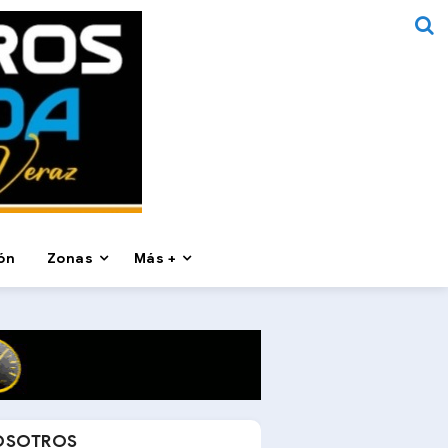
ón
Zonas
Más +
OSOTROS