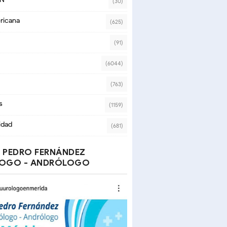
(30)
ricana
(625)
(91)
(6044)
(763)
s
(1159)
idad
(681)
 PEDRO FERNÁNDEZ
OGO - ANDRÓLOGO