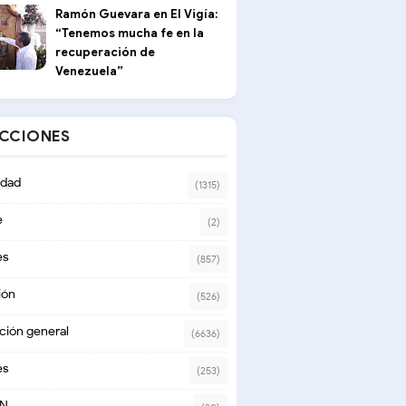
Ramón Guevara en El Vigía:
“Tenemos mucha fe en la
recuperación de
Venezuela”
ECCIONES
dad
(1315)
e
(2)
es
(857)
ión
(526)
ción general
(6636)
es
(253)
ON