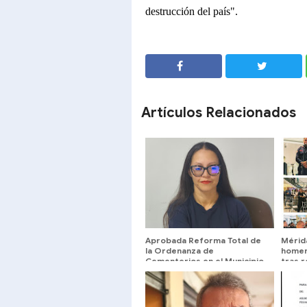
destrucción del país".
SHARE
SHARE
Artículos Relacionados
Aprobada Reforma Total de
Mérid
la Ordenanza de
homen
Cementerios en el Municipio
tras r
Libertador ​