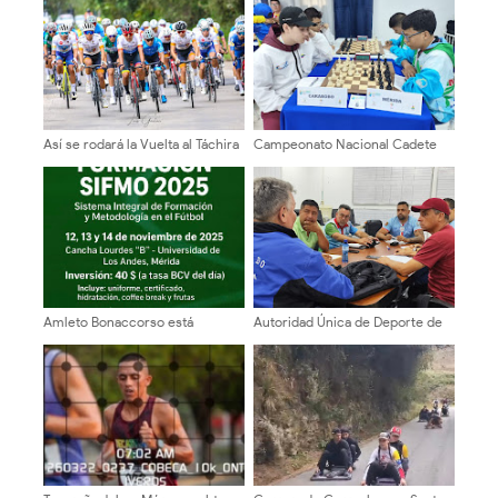
Así se rodará la Vuelta al Táchira
Campeonato Nacional Cadete
2026 en tierras merideñas
Junior reunirá a 186 ajedrecistas
de todo el país en el Hotel
Venetur de Mérida
Amleto Bonaccorso está
Autoridad Única de Deporte de
entusiasmado con su
Mérida inicia ciclo de reuniones
participación en “Formación
con asociaciones
SIFMO’2025