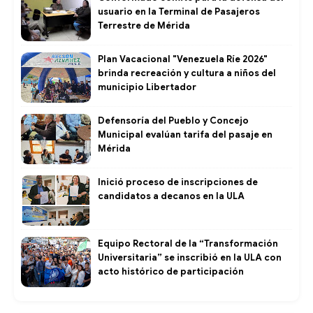
usuario en la Terminal de Pasajeros
Terrestre de Mérida
Plan Vacacional "Venezuela Ríe 2026"
brinda recreación y cultura a niños del
municipio Libertador
Defensoría del Pueblo y Concejo
Municipal evalúan tarifa del pasaje en
Mérida
Inició proceso de inscripciones de
candidatos a decanos en la ULA
Equipo Rectoral de la “Transformación
Universitaria” se inscribió en la ULA con
acto histórico de participación