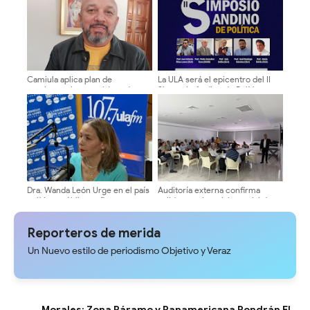
Camiula aplica plan de
La ULA será el epicentro del II
contingencia para el área de
Simposio Andino de Política
Emergencia ante temporada
“Transición: ¿Hacia dónde
vacacional
vamos?”
Dra. Wanda León Urge en el país
Auditoría externa confirma
políticas públicas eficaces que
solidez patrimonial y social de
aminoren las secuelas de
Fonprula
eventos naturales catastróficos
Reporteros de merida
Un Nuevo estilo de periodismo Objetivo y Veraz
Morales: Zona Páramo y Panamericana Pondrán El