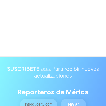
SUSCRIBETE
aquí
Para recibir nuevas
actualizaciones
Reporteros de Mérida