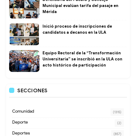
Municipal evalúan tarifa del pasaje en
Mérida
Inició proceso de inscripciones de
candidatos a decanos en la ULA
Equipo Rectoral de la “Transformación
Universitaria” se inscribió en la ULA con
acto histórico de participación
SECCIONES
Comunidad
(1315)
Deporte
(2)
Deportes
(857)