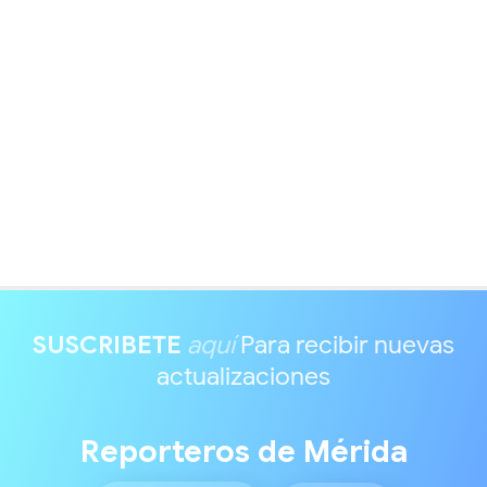
SUSCRIBETE
aquí
Para recibir nuevas
actualizaciones
Reporteros de Mérida