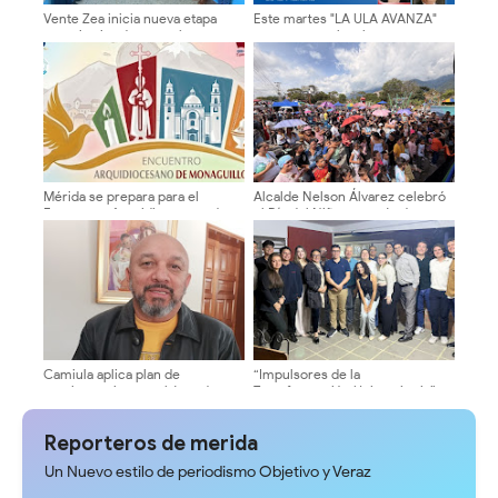
Vente Zea inicia nueva etapa
Este martes "LA ULA AVANZA"
organizativa de cara a la
presenta su plancha
transformación nacional y la
renovación de poderes
Mérida se prepara para el
Alcalde Nelson Álvarez celebró
Encuentro Arquidiocesano de
el Día del Niño con más de
Monaguillos 2026
2.000 asistentes
Camiula aplica plan de
“Impulsores de la
contingencia para el área de
Transformación Universitaria”
Emergencia ante temporada
sostuvieron encuentros en la
vacacional
ULA sobre autonomía y
Reporteros de merida
sostenibilidad
Un Nuevo estilo de periodismo Objetivo y Veraz