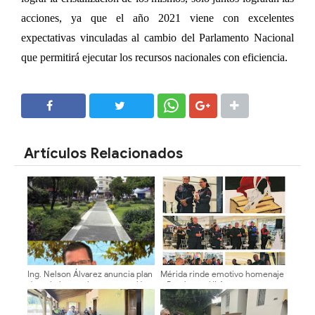
acciones, ya que el año 2021 viene con excelentes
expectativas vinculadas al cambio del Parlamento Nacional
que permitirá ejecutar los recursos nacionales con eficiencia.
SHARE
SHARE
Artículos Relacionados
Ing. Nelson Álvarez anuncia plan
Mérida rinde emotivo homenaje
de trabajo para la recuperación
a Bomberos ULA tras rescates
de la Plaza Bolívar de Mérida
en La Guaira