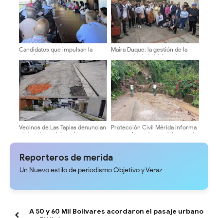
Candidatos que impulsan la
Maira Duque: la gestión de la
transformación avanzan en su
secretaría de la ULA será abierta
agenda de encuentros
y transparente
universitarios
Vecinos de Las Tapias denuncian
Protección Civil Mérida informa
el abandono vial y exigen
sobre afectaciones viales en el
asfaltado urgente
Páramo
Reporteros de merida
Un Nuevo estilo de periodismo Objetivo y Veraz
A 50 y 60 Mil Bolivares acordaron el pasaje urbano