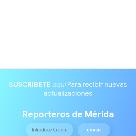
SUSCRIBETE
aquí
Para recibir nuevas
actualizaciones
Reporteros de Mérida