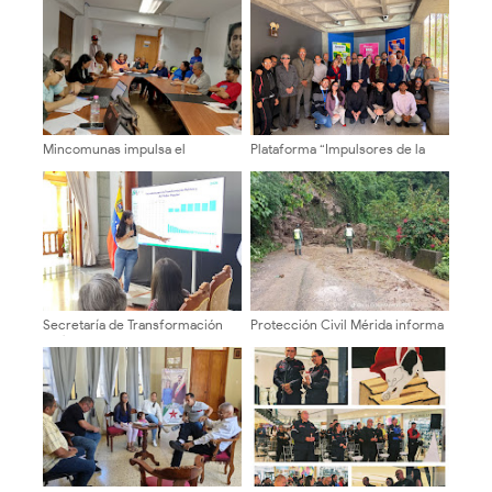
Mincomunas impulsa el
Plataforma “Impulsores de la
autogobierno en Mérida con
Transformación Universitaria”
plan de actualización y atención
recorre facultades y escuelas
territorial
de la ULA
Secretaría de Transformación
Protección Civil Mérida informa
Política evaluó gestión
sobre afectaciones viales en el
semestral en Mérida
Páramo