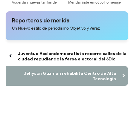
Acuerdan nuevas tarifas de
Mérida rinde emotivo homenaje
transporte público a partir del 1°
a Bomberos ULA tras rescates
de agosto, 200Bs Urbano, 230Bs
en La Guaira
intermedio y 260Bs largo
Reporteros de merida
Un Nuevo estilo de periodismo Objetivo y Veraz
Juventud Acciondemocratista recorre calles de la
ciudad repudiando la farsa electoral del 6Dic
Jehyson Guzmán rehabilita Centro de Alta
Tecnología