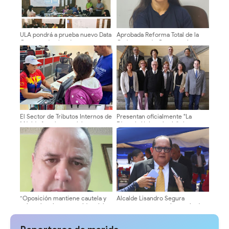
ULA pondrá a prueba nuevo Data
Aprobada Reforma Total de la
Center y destinará recursos a
Ordenanza de Cementerios en
residencias estudiantiles
el Municipio Libertador ​
El Sector de Tributos Internos de
Presentan oficialmente "La
Mérida fortalece su labor como
Fórmula Universitaria" al
servidores públicos al servicio
Cogobierno Profesoral de la
del pueblo merideño
ULA ​
“Oposición mantiene cautela y
Alcalde Lisandro Segura
exige elecciones presidenciales
conmemora 134 aniversario de
en eventuales negociaciones”
la ciudad solo con acto solemne