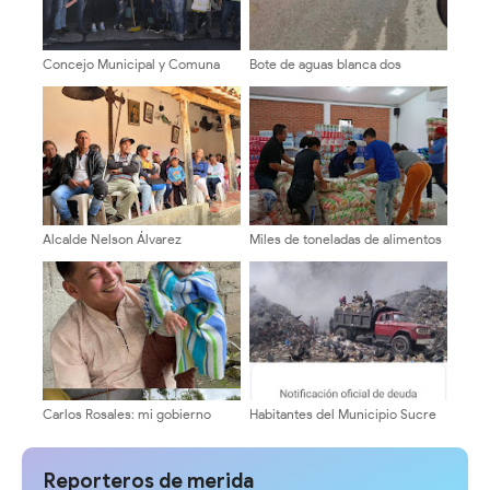
Concejo Municipal y Comuna
Bote de aguas blanca dos
Pedro Camejo recuperan
semanas perdiéndose y
espacio para el proyecto Zona
deteriora via de Las Quebraditas
Juvenil
sector El Caucho
Alcalde Nelson Álvarez
Miles de toneladas de alimentos
promueve rutas
y ropas se han recibido en
Agroproductivas en Los
Protección Civil
Nevados
Carlos Rosales: mi gobierno
Habitantes del Municipio Sucre
será una gestión que camina
rechazan cobro de tasa por
con su gente
relleno sanitario por la empresa
SERDECO
Reporteros de merida