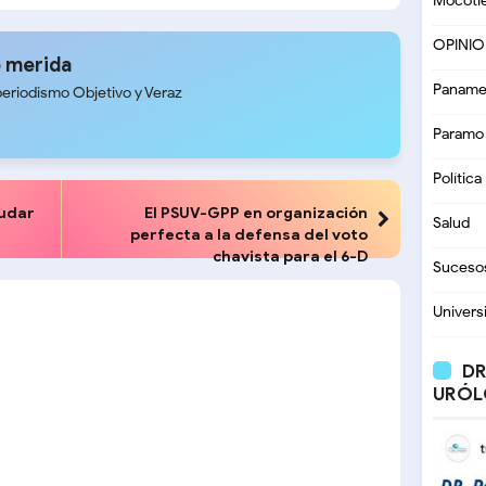
Mocoti
dial de Karate en
de aseo urbano en la Plaza
a
Belén
OPINI
 merida
Paname
periodismo Objetivo y Veraz
Paramo
Política
yudar
El PSUV-GPP en organización
Salud
perfecta a la defensa del voto
chavista para el 6-D
Suceso
Univers
DR
URÓL