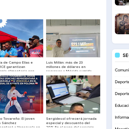
S
ía de Campo Elías e
Luis Millán: más de 23
CE garantizan
millones de dólares en
Comuni
nía alimentaria con
recursos y Mérida sumida
as itinerantes
entre oscuridad y huecos
ales
Deport
Deport
Educac
Informa
o Tovareño: El joven
Sergidesol ofrecerá jornada
s Sánchez
especial y descuento del
sentará a Venezuela en
20% En el pago del servicio