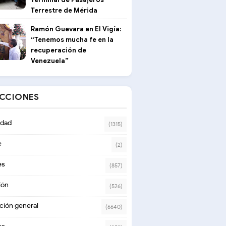
Terrestre de Mérida
Ramón Guevara en El Vigía:
“Tenemos mucha fe en la
recuperación de
Venezuela”
ECCIONES
dad
(1315)
e
(2)
es
(857)
ión
(526)
ción general
(6640)