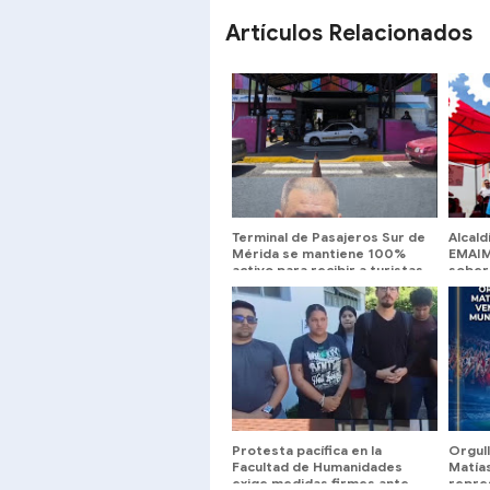
Artículos Relacionados
Terminal de Pasajeros Sur de
Alcald
Mérida se mantiene 100%
EMAIM
activo para recibir a turistas
sobera
jornad
seman
Protesta pacífica en la
Orgull
Facultad de Humanidades
Matía
exige medidas firmes ante
repre