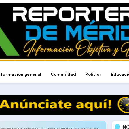
nformación general
Comunidad
Política
Educaci
N
nal directivo solicita S.O.S para el Núcleo ULA de El Vigía