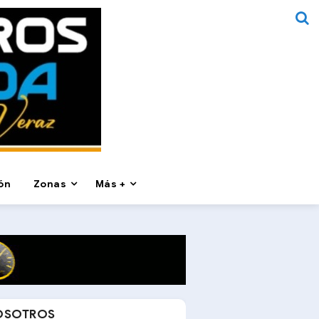
ón
Zonas
Más +
OSOTROS