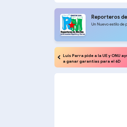
caso de acoso
el Mun
Poloni
Reporteros de
Un Nuevo estilo de 
Luis Parra pide a la UE y ONU a
a ganar garantías para el 6D