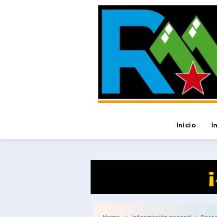
Inicio
I
Home
Información general
Perso