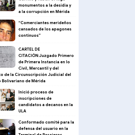
monumentos a la desidia y
a la corrupción en Mérida
“Comerciantes merideños
cansados de los apagones
continuos”
CARTEL DE
CITACIÓN:Juzgado Primero
de Primera Instancia en lo
Civil, Mercantil y del
to de la Circunscripción Judicial del
 Bolivariano de Mérida
Inició proceso de
inscripciones de
candidatos a decanos en la
ULA
Conformado comité para la
defensa del usuario en la
Terminal de Pasajeros