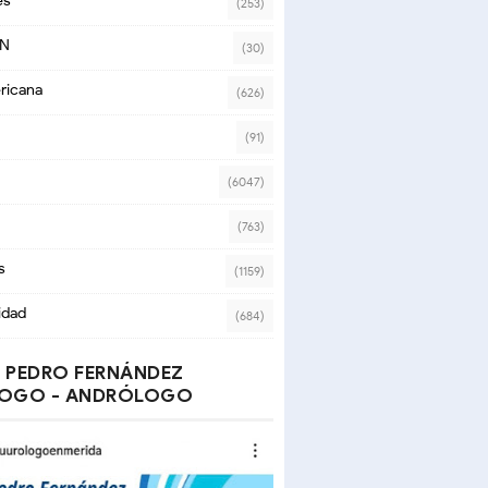
es
(253)
ON
(30)
ricana
(626)
(91)
(6047)
(763)
s
(1159)
idad
(684)
 PEDRO FERNÁNDEZ
OGO - ANDRÓLOGO