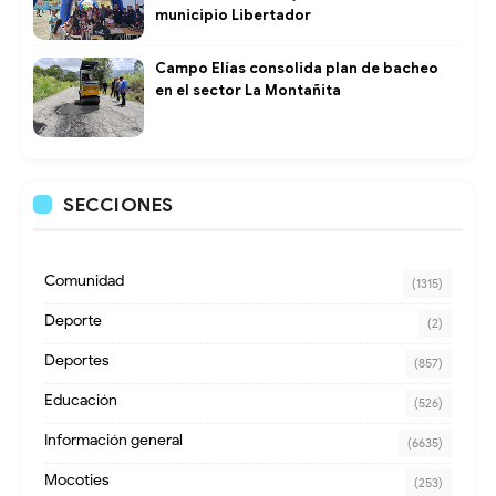
municipio Libertador
Campo Elías consolida plan de bacheo
en el sector La Montañita
SECCIONES
Comunidad
(1315)
Deporte
(2)
Deportes
(857)
Educación
(526)
Información general
(6635)
Mocoties
(253)