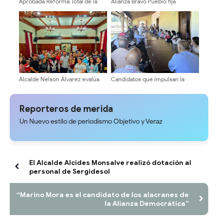
Aprobada Reforma Total de la
Alianza Bravo Pueblo fija
Ordenanza de Cementerios en
posición contundente por el
el Municipio Libertador ​
cambio y la
reinstitucionalización de
Venezuela
Alcalde Nelson Álvarez evalúa
Candidatos que impulsan la
comisión de profesionales y
transformación avanzan en su
técnicos local
agenda de encuentros
universitarios
Reporteros de merida
Un Nuevo estilo de periodismo Objetivo y Veraz
El Alcalde Alcides Monsalve realizó dotación al
personal de Sergidesol
“Marino Mora es el candidato de los alacranes de
la Alianza Democrática”