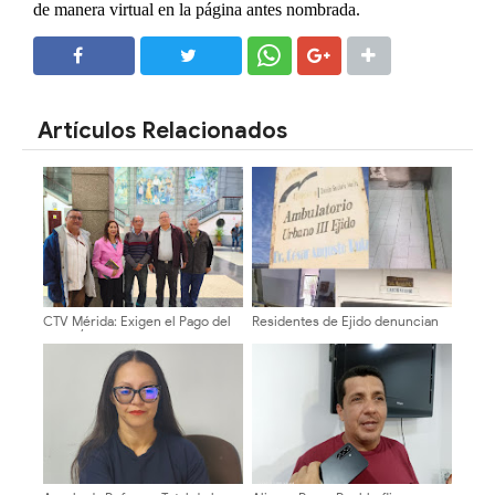
de manera virtual en la página antes nombrada.
SHARE
SHARE
Artículos Relacionados
CTV Mérida: Exigen el Pago del
Residentes de Ejido denuncian
Bono Único Vacacional para
paralización del Ambulatorio
Trabajadores de la Gobernación
Urbano III