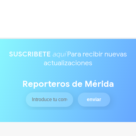
SUSCRIBETE
aquí
Para recibir nuevas
actualizaciones
Reporteros de Mérida