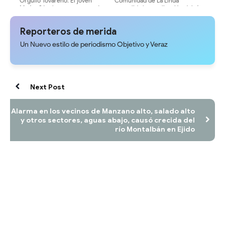
Orgullo Tovareño: El joven
Comunidad de La Linda
Matías Sánchez representará a
consolida la canalización del río
Venezuela en el Mundial de
junto al Poder Popular
Karate en Polonia
Reporteros de merida
Un Nuevo estilo de periodismo Objetivo y Veraz
Next Post
Alarma en los vecinos de Manzano alto, salado alto
y otros sectores, aguas abajo, causó crecida del
río Montalbán en Ejido