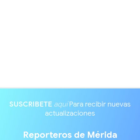
SUSCRIBETE
aquí
Para recibir nuevas
actualizaciones
Reporteros de Mérida