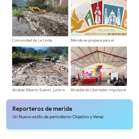
Comunidad de La Linda
Mérida se prepara para el
consolida la canalización del río
Encuentro Arquidiocesano de
junto al Poder Popular
Monaguillos 2026
Alcalde Alberto Suárez, junto a
Alcaldía de Libertador impulsa el
la comunidad recuperan la vía
Plan Ofensiva Comunal para
hacia El Charal
definir proyectos de 2027
Reporteros de merida
Un Nuevo estilo de periodismo Objetivo y Veraz