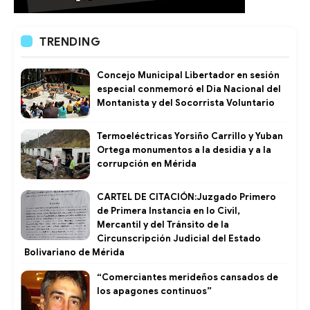
TRENDING
Concejo Municipal Libertador en sesión
especial conmemoró el Dia Nacional del
Montanista y del Socorrista Voluntario
Termoeléctricas Yorsiño Carrillo y Yuban
Ortega monumentos a la desidia y a la
corrupción en Mérida
CARTEL DE CITACIÓN:Juzgado Primero
de Primera Instancia en lo Civil,
Mercantil y del Tránsito de la
Circunscripción Judicial del Estado
Bolivariano de Mérida
“Comerciantes merideños cansados de
los apagones continuos”