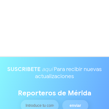
SUSCRIBETE
aquí
Para recibir nuevas
actualizaciones
Reporteros de Mérida