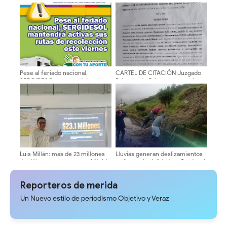
la Universidad de Los Andes
cultura a niños del municipio
(ULA)
Libertador
Pese al feriado nacional,
CARTEL DE CITACIÓN:Juzgado
SERGIDESOL mantendrá activas
Primero de Primera Instancia en
sus rutas de recolección este
lo Civil, Mercantil y del Tránsito
viernes #24Jul
de la Circunscripción Judicial
del Estado Bolivariano de Mérida
Luis Millán: más de 23 millones
Lluvias generan deslizamientos
de dólares en recursos y Mérida
y afectan la vialidad en Cardenal
sumida entre oscuridad y
Quintero
huecos
Reporteros de merida
Un Nuevo estilo de periodismo Objetivo y Veraz