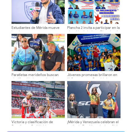
Estudiantes de Mérida mueve
Plancha 2 invita a participar en la
las piezas
elección de la Junta Directiva de
la Asociación Merideña de
Baloncesto
Paratletas merideños buscan
Jóvenes promesas brillaron en
clasificación internacional en
III Campeonato Estadal de
Caracas
Natación Asodamer 2025
Victoria y clasificación de
​¡Mérida y Venezuela celebran el
Estudiantes De Mérida 3-2 ante
podio de Zoe Monsalve! en Chile
el Monagas