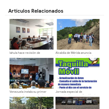
SHARE
SHARE
Artículos Relacionados
Iahula hace revisión de
Alcaldía de Mérida anuncia
normativas y proyecta metas
cierre total del paso vehicular
para el 2027
en el sector El Cafetal por 15
días
Venezuela instala su primer
Jornada especial de
detector de astropartículas en
recaudación y actualización de
los Andes
Sergidesol en el Mercado
Periférico hasta este domingo