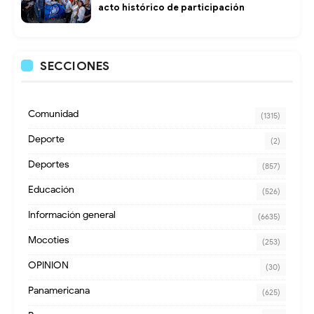
acto histórico de participación
SECCIONES
Comunidad
(1315)
Deporte
(2)
Deportes
(857)
Educación
(526)
Información general
(6635)
Mocoties
(253)
OPINION
(30)
Panamericana
(625)