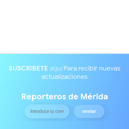
SUSCRIBETE
aquí
Para recibir nuevas
actualizaciones
Reporteros de Mérida