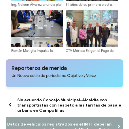
Ing. Nelson Álvarez anuncia plan
34 años de su primera piedra:
de trabajo para la recuperación
Recordando la construcción del
de la Plaza Bolívar de Mérida
Coliseo El Llano de Tovar
Román Maniglia impulsa la
CTV Mérida: Exigen el Pago del
transformación del SENIAT
Bono Único Vacacional para
mediante la nueva visión MODA
Trabajadores de la Gobernación
junto a gremios técnicos y
Reporteros de merida
tributarios
Un Nuevo estilo de periodismo Objetivo y Veraz
Sin acuerdo Concejo Municipal-Alcaldía con
transportistas con respeto a las tarifas de pasaje
urbano en Campo Elías
Datos de vehículos registrados en el INTT deberán