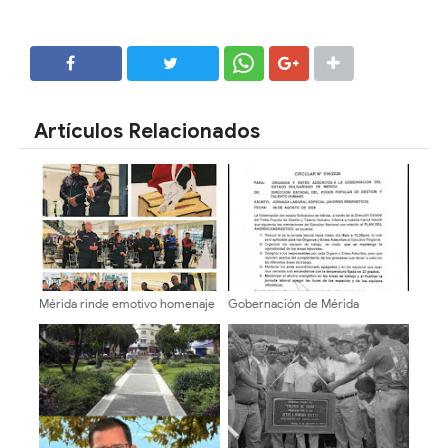
SHARE
SHARE
Artículos Relacionados
Mérida rinde emotivo homenaje
Gobernación de Mérida
a Bomberos ULA tras rescates
establece jornada laboral
en La Guaira
especial de medio día por Plan
de Ahorro Energético