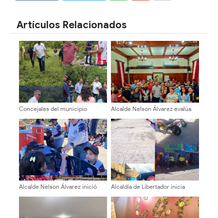
SHARE
SHARE
Artículos Relacionados
Concejales del municipio
Alcalde Nelson Álvarez evalúa
Libertador ¡Inspección territorial
comisión de profesionales y
en la Cuesta del Chama!
técnicos local
Alcalde Nelson Álvarez inició
​Alcaldía de Libertador inicia
plan vacacional con más 400
reorganización de comerciantes
niños y niñas
de economía emergente en el
centro de Mérida