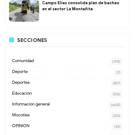
Campo Elías consolida plan de bacheo
en el sector La Montañita
SECCIONES
Comunidad
(1315)
Deporte
(2)
Deportes
(857)
Educación
(526)
Información general
(6635)
Mocoties
(253)
OPINION
(30)