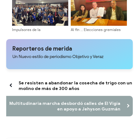
Impulsores de la
Al fin … Elecciones gremiales
Transformación Universitaria
para 10 de diciembre de 2026
activan estructura electoral en
del Colegio de Abogados de
facultades y núcleos
Mérida
Reporteros de merida
Un Nuevo estilo de periodismo Objetivo y Veraz
Se resisten a abandonar la cosecha de trigo con un
molino de más de 300 años
Multitudinaria marcha desbordó calles de El Vigía
en apoyo a Jehyson Guzmán