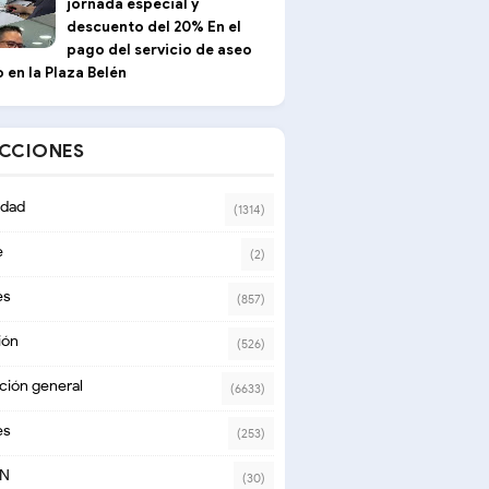
jornada especial y
descuento del 20% En el
pago del servicio de aseo
 en la Plaza Belén
ECCIONES
dad
(1314)
e
(2)
es
(857)
ión
(526)
ción general
(6633)
es
(253)
ON
(30)