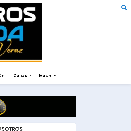
ón
Zonas
Más +
OSOTROS