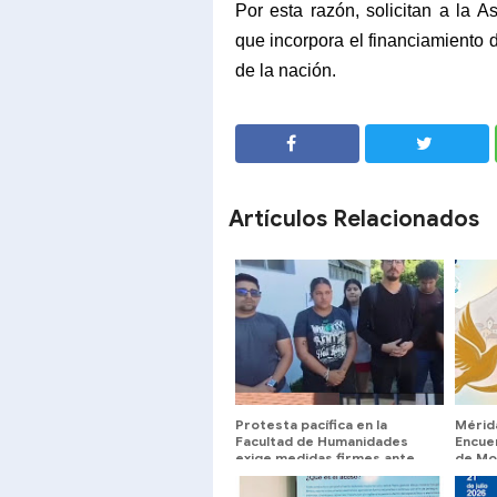
Por esta razón, solicitan a la 
que incorpora el financiamiento d
de la nación.
SHARE
SHARE
Artículos Relacionados
Protesta pacífica en la
Mérid
Facultad de Humanidades
Encue
exige medidas firmes ante
de Mo
caso de acoso