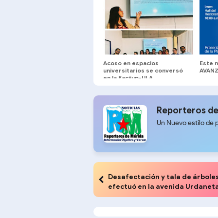
Acoso en espacios
Este 
universitarios se conversó
AVANZ
en la Facijup-ULA
Reporteros de
Un Nuevo estilo de 
Desafectación y tala de árbole
efectuó en la avenida Urdanet