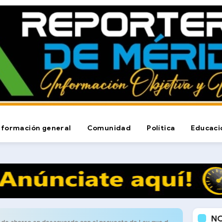
nformación general
Comunidad
Política
Educaci
N
 ahorro en desacuerdo con el proyecto de Ley que desnaturalizan sus asociaciones