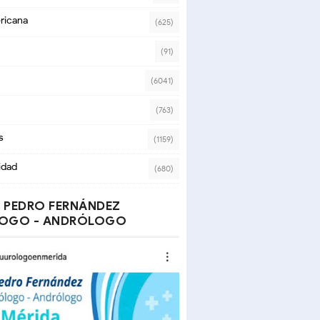
ricana
(625)
(91)
(6041)
(763)
s
(1159)
idad
(680)
 PEDRO FERNÁNDEZ
OGO - ANDRÓLOGO