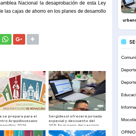
Asamblea Nacional la desaprobación de esta Ley
e las cajas de ahorro en los planes de desarrollo
urbano
S
Comuni
Deport
Deport
Educac
Informa
a se prepara para el
Sergidesol ofrecerá jornada
Mocoti
ntro Arquidiocesano
especial y descuento del
naguillos 2026
20% En el pago del servicio
de aseo urbano en la Plaza
OPINI
Belén