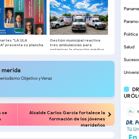
Paname
Paramo
Política
martes "LA ULA
Gestión municipal reactiva
A" presenta su plancha
tres ambulancias para
Salud
optimizar la atención médica
y traslados en Sucre del
Zulia
Suceso
 merida
Univers
periodismo Objetivo y Veraz
DR
URÓL
s se
Alcalde Carlos García fortalece la
a
formación de los jóvenes
merideños