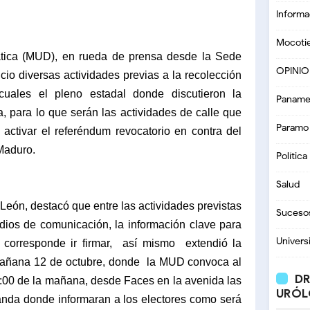
Informa
Mocoti
ica (MUD), en rueda de prensa desde la Sede
OPINI
io diversas actividades previas a la recolección
uales el pleno estadal donde discutieron la
Paname
, para lo que serán las actividades de calle que
Paramo
 activar el referéndum revocatorio en contra del
Maduro.
Política
Salud
León, destacó que entre las actividades previstas
Suceso
edios de comunicación, la información clave para
Univers
e corresponde ir firmar, así mismo
extendió la
 mañana 12 de octubre, donde la MUD convoca al
DR
9:00 de la mañana, desde Faces en la avenida las
URÓL
nda donde informaran a los electores como será