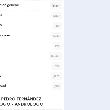
ción general
(6635)
es
(253)
ON
(30)
ricana
(625)
(91)
(6044)
(763)
s
(1159)
idad
(681)
 PEDRO FERNÁNDEZ
OGO - ANDRÓLOGO