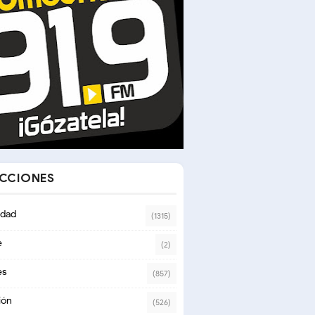
ECCIONES
n referéndum revocatorio
dad
(1315)
e
(2)
es
(857)
ión
(526)