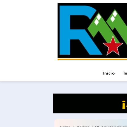
Inicio
I
Home
Política
MUD invita a los 