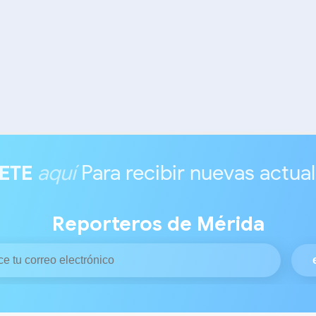
ETE
aquí
Para recibir nuevas actua
Reporteros de Mérida