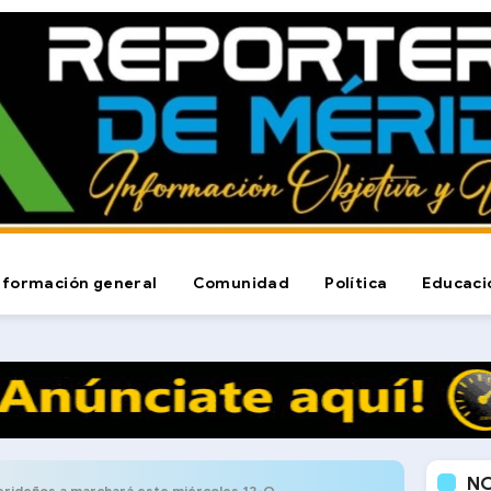
nformación general
Comunidad
Política
Educaci
N
merideños a marchará este miércoles 12-O