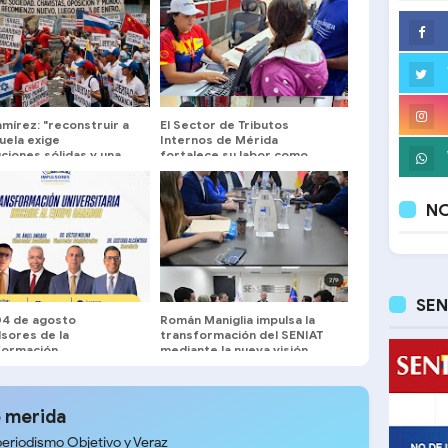
mírez: "reconstruir a
El Sector de Tributos
uela exige
Internos de Mérida
uciones sólidas y una
fortalece su labor como
a centrada en el
servidores públicos al
s nacional"
servicio del pueblo merideño
NO
SEN
04 de agosto
Román Maniglia impulsa la
sores de la
transformación del SENIAT
formación
mediante la nueva visión
sitaria” formalizará
MODA junto a gremios
pción del equipo
técnicos y tributarios
ral
 merida
periodismo Objetivo y Veraz