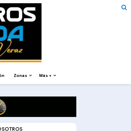
ón
Zonas
Más +
OSOTROS