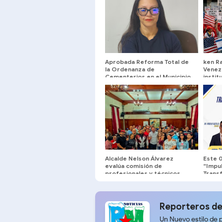
Aprobada Reforma Total de
ken Ra
la Ordenanza de
Venez
Cementerios en el Municipio
instit
Libertador ​
agend
interé
Alcalde Nelson Álvarez
Este 
evalúa comisión de
“Impul
profesionales y técnicos
Trans
local
Univer
inscri
recto
Reporteros de
Un Nuevo estilo de 