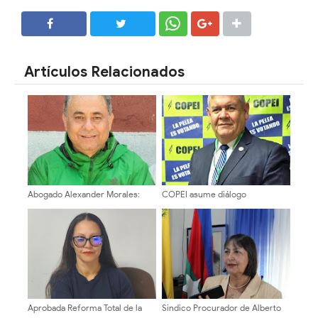
SHARE
SHARE
Artículos Relacionados
Abogado Alexander Morales:
COPEI asume diálogo
"Para un Cambio positivo, es
institucional del 1° de agosto con
Urgente superar el modelo
vocación de unidad y exigencia
Centralizado del Estado
de resultados concretos
Comunal"
Aprobada Reforma Total de la
Sindico Procurador de Alberto