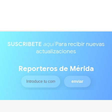
SUSCRIBETE
aquí
Para recibir nuevas
actualizaciones
Reporteros de Mérida