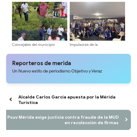
Ordenanza de Cementerios en
Adriani: "Piques fangueros era
el Municipio Libertador ​
responsabilidad exclusiva de sus
promotores
Concejales del municipio
Impulsores de la
Libertador ¡Inspección territorial
Transformación Universitaria
en la Cuesta del Chama!
activan estructura electoral en
facultades y núcleos
Reporteros de merida
Un Nuevo estilo de periodismo Objetivo y Veraz
Alcalde Carlos García apuesta por la Mérida
Turística
Psuv Mérida exige justicia contra fraude de la MUD
en recolección de firmas