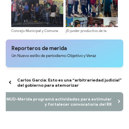
Concejo Municipal y Comuna
¡El poder productivo de la
Pedro Camejo recuperan
Comuna Agro productiva Pedro
espacio para el proyecto Zona
Camejo se hace realidad! Con la
Juvenil
apertura del proyecto panadero
Reporteros de merida
y textil
Un Nuevo estilo de periodismo Objetivo y Veraz
Carlos Garcia: Esto es una “arbitrariedad judicial”
del gobierno para atemorizar
MUD-Mérida programó actividades para estimular
y fortalecer convocatoria del RR