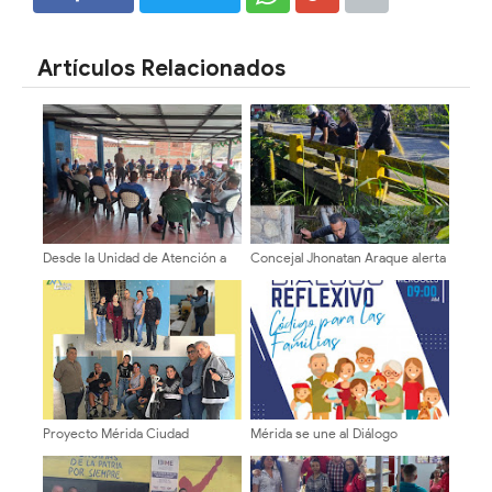
SHARE
SHARE
Artículos Relacionados
Desde la Unidad de Atención a
Concejal Jhonatan Araque alerta
las Personas con Discapacidad,
sobre fallas estructurales en
se iniciaron talleres de
puente de Los Curos hacia La
sensibilización
Parroquia
Proyecto Mérida Ciudad
Mérida se une al Diálogo
fortalece labor social en
Reflexivo sobre el nuevo
beneficio de los más
"Código para las Familias"
vulnerables