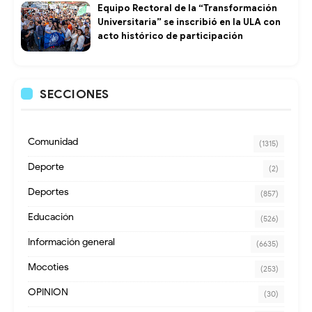
Equipo Rectoral de la “Transformación
Universitaria” se inscribió en la ULA con
acto histórico de participación
SECCIONES
Comunidad
(1315)
Deporte
(2)
Deportes
(857)
Educación
(526)
Información general
(6635)
Mocoties
(253)
OPINION
(30)