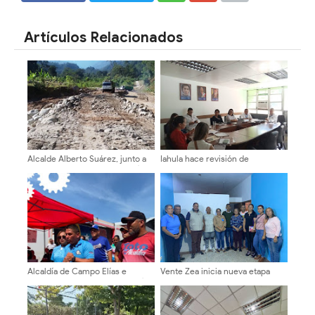
SHARE
SHARE
Artículos Relacionados
Alcalde Alberto Suárez, junto a
Iahula hace revisión de
la comunidad recuperan la vía
normativas y proyecta metas
hacia El Charal
para el 2027
Alcaldía de Campo Elías e
Vente Zea inicia nueva etapa
EMAIMCE garantizan soberanía
organizativa de cara a la
alimentaria con jornadas
transformación nacional y la
itinerantes semanales
renovación de poderes