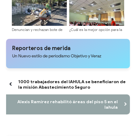
Denuncian y rechazan bote de
¿Cuál es la mejor opción para la
basura en alrededores del
ULA? Equipo 10 inicia ronda de
Terminal Vigíense
consultas con candidatos a la
dirección universitaria.
Reporteros de merida
Un Nuevo estilo de periodismo Objetivo y Veraz
1000 trabajadores del IAHULA se beneficiaron de
la misión Abastecimiento Seguro
Alexis Ramírez rehabilitó áreas del piso 5 en el
Iahula