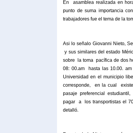
En
asamblea realizada en hora
punto de suma importancia con 
trabajadores fue el tema de la to
Asi lo señalo Giovanni Nieto, S
y sus similares del estado Mér
sobre
la toma
pacífica de dos h
08: 00.am
hasta las 10.00. a
Universidad en el municipio lib
corresponde,
en la cual
exist
pasaje preferencial estudianti
pagar
a
los transportistas el 
detalló.