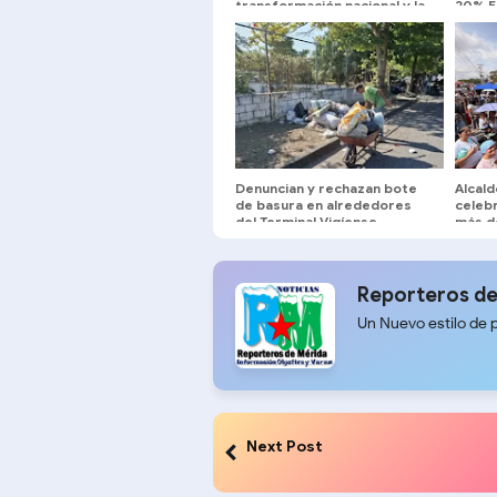
transformación nacional y la
20% En
renovación de poderes
de ase
Belén
Denuncian y rechazan bote
Alcald
de basura en alrededores
celebr
del Terminal Vigíense
más d
Reporteros de
Un Nuevo estilo de 
Next Post