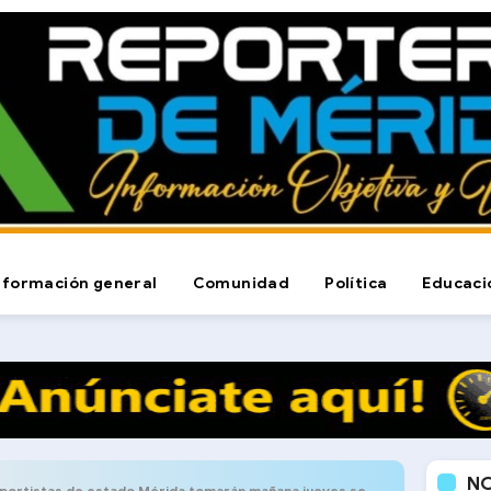
nformación general
Comunidad
Política
Educaci
N
ortistas de estado Mérida tomarán mañana jueves sede de Fontur