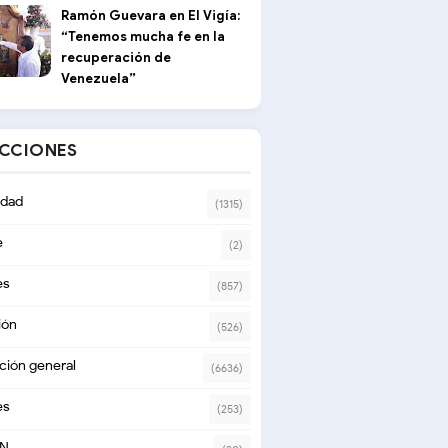
Ramón Guevara en El Vigía:
“Tenemos mucha fe en la
recuperación de
Venezuela”
ECCIONES
dad
(1315)
e
(2)
es
(857)
ión
(526)
ción general
(6636)
es
(253)
ON