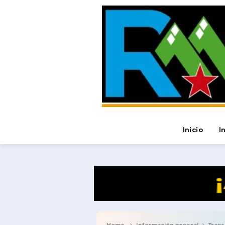
Inicio
I
Home
Información general
Transp