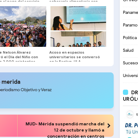
 el pago del servicio
soberanía alimentaria con
o urbano en la Plaza
jornadas itinerantes
semanales
Paname
Paramo
Política
Salud
e Nelson Álvarez
Acoso en espacios
ó el Día del Niño con
universitarios se conversó
e 2.000 asistentes
en la Facijup-ULA
Suceso
Univers
 merida
periodismo Objetivo y Veraz
DR
URÓL
MUD- Mérida suspendió marcha del
12 de octubre y llamó a
concentración en centros