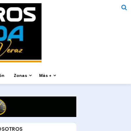
ón
Zonas
Más +
OSOTROS