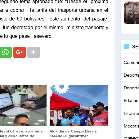
 segundo tema aprobado fue: “Desde el
próximo
ar a cobrar
la tarifa del trasporte urbana en el
osto de 60 bolívares”
este aumento
del pasaje
fue decretado por el mismo
ministro trasporte y
e lo que pase”, aseveró.
S
Comuni
Deport
Deport
Educac
Informa
Mocoti
desol ofrecerá jornada
Alcaldía de Campo Elías e
ial y descuento del
EMAIMCE garantizan
OPINI