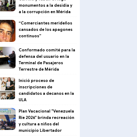
monumentos a la desidia y
a la corrupción en Mérida
“Comerciantes merideños
cansados de los apagones
continuos”
Conformado comité para la
defensa del usuario en la
Terminal de Pasajeros
Terrestre de Mérida
Inició proceso de
inscripciones de
candidatos a decanos en la
ULA
Plan Vacacional "Venezuela
Ríe 2026" brinda recreación
y cultura a niños del
municipio Libertador