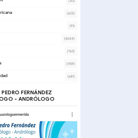
(30)
ricana
(625)
(91)
(6044)
(763)
s
(1159)
idad
(681)
 PEDRO FERNÁNDEZ
OGO - ANDRÓLOGO