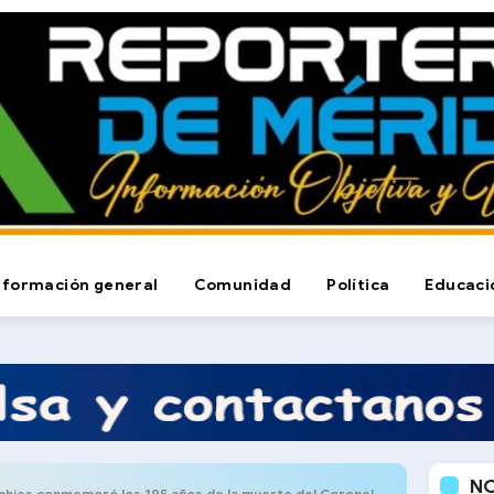
nformación general
Comunidad
Política
Educaci
N
ies conmemoró los 195 años de la muerte del Coronel Antonio Rangel