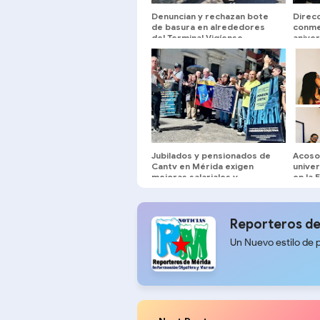
Denuncian y rechazan bote
Direc
de basura en alrededores
conm
del Terminal Vigíense
anive
y devo
Mérid
Jubilados y pensionados de
Acoso
Cantv en Mérida exigen
univer
mejoras salariales y
en la 
servicios médicos
Reporteros de
Un Nuevo estilo de 