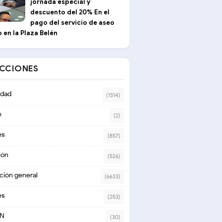
jornada especial y
descuento del 20% En el
pago del servicio de aseo
 en la Plaza Belén
ECCIONES
dad
(1314)
e
(2)
es
(857)
ión
(526)
ción general
(6633)
es
(253)
ON
(30)