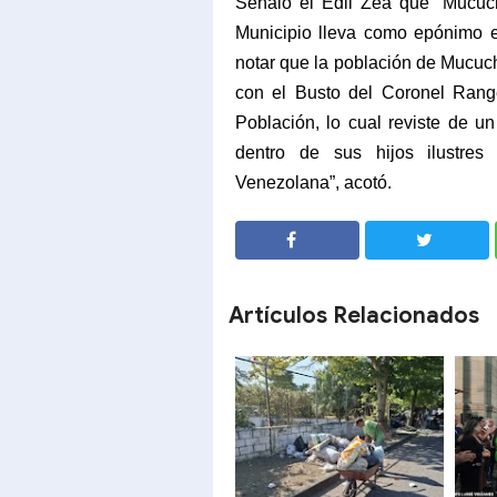
Señalo el Edil Zea que “Mucuch
Municipio lleva como epónimo e
notar que la población de Mucuc
con el Busto del Coronel Range
Población, lo cual reviste de u
dentro de sus hijos ilustre
Venezolana”, acotó.
SHARE
SHARE
Artículos Relacionados