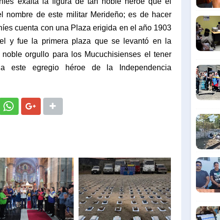
íes exalta la figura de tan noble héroe que el
l nombre de este militar Merideño; es de hacer
híes cuenta con una Plaza erigida en el año 1903
l y fue la primera plaza que se levantó en la
n noble orgullo para los Mucuchisienses el tener
s a este egregio héroe de la Independencia