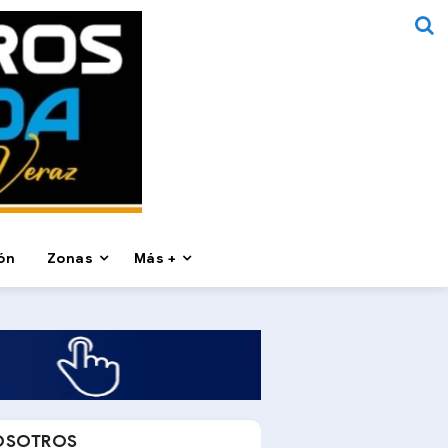
ón
Zonas
Más +
OSOTROS