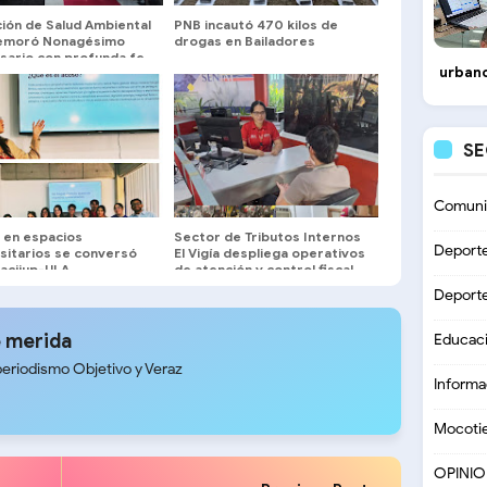
ción de Salud Ambiental
PNB incautó 470 kilos de
emoró Nonagésimo
drogas en Bailadores
rsario con profunda fe
urbano
ción en la Catedral de
a
S
Comuni
 en espacios
Sector de Tributos Internos
Deport
sitarios se conversó
El Vigía despliega operativos
Facijup-ULA
de atención y control fiscal
Deport
 merida
Educac
periodismo Objetivo y Veraz
Informa
Mocoti
OPINI