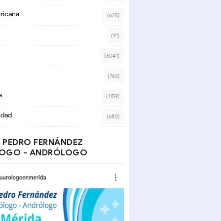
ricana
(625)
(91)
(6041)
(763)
s
(1159)
idad
(680)
 PEDRO FERNÁNDEZ
OGO - ANDRÓLOGO