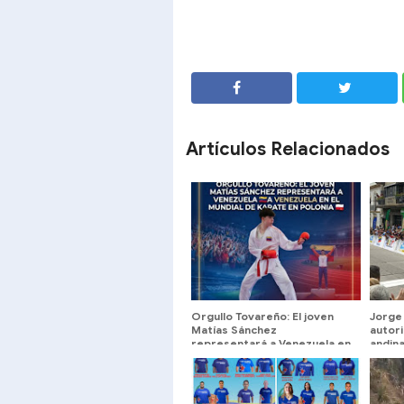
SHARE
SHARE
Artículos Relacionados
Orgullo Tovareño: El joven
Jorge 
Matías Sánchez
autor
representará a Venezuela en
andin
el Mundial de Karate en
Polonia