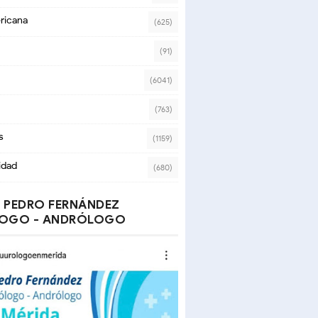
ricana
(625)
(91)
(6041)
(763)
s
(1159)
idad
(680)
 PEDRO FERNÁNDEZ
OGO - ANDRÓLOGO