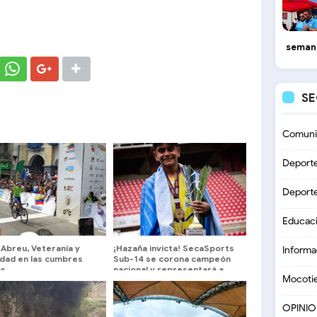
seman
S
Comuni
Deport
Deport
Educac
Abreu, Veteranía y
¡Hazaña invicta! SecaSports
Informa
idad en las cumbres
Sub-14 se corona campeón
as
nacional y representará a
Mocoti
Venezuela en Paraguay
OPINI