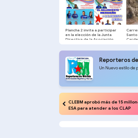
Plancha 2 invita a participar
Carre
en la elección de la Junta
Santo
Directiva de la Asociación
Carde
Merideña de Baloncesto
Reporteros de
Un Nuevo estilo de 
CLEBM aprobó más de 15 millon
ESA para atender a los CLAP