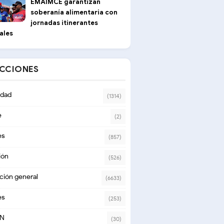
EMAIMCE garantizan
soberanía alimentaria con
jornadas itinerantes
ales
ECCIONES
dad
(1314)
e
(2)
es
(857)
ión
(526)
ción general
(6633)
es
(253)
ON
(30)