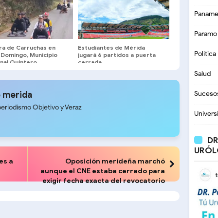
Paname
Paramo
ra de Carruchas en
Estudiantes de Mérida
Política
 Domingo, Municipio
jugará 6 partidos a puerta
nal Quintero
cerrada
Salud
 merida
Suceso
periodismo Objetivo y Veraz
Univers
DR
URÓL
es a
Oposición merideña marchó
aunque el CNE estaba cerrado para
exigir fecha exacta del revocatorio