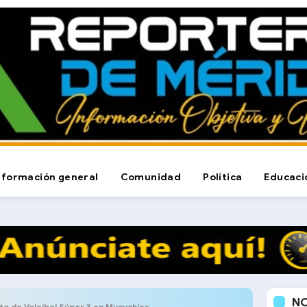
nformación general
Comunidad
Política
Educaci
N
to de Voleibol Súper 3 en Mucuchíes