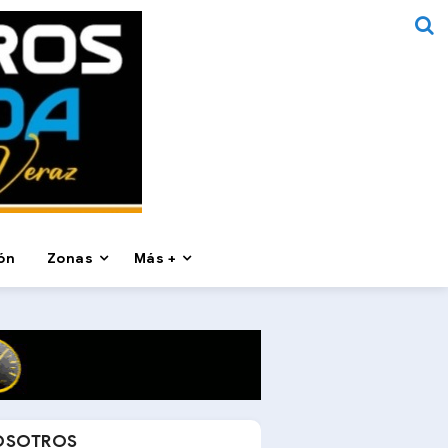
ón
Zonas
Más +
OSOTROS