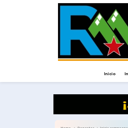
Inicio
I
Home
Deportes
Inicia campeona