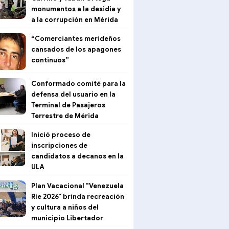
monumentos a la desidia y
a la corrupción en Mérida
“Comerciantes merideños
cansados de los apagones
continuos”
Conformado comité para la
defensa del usuario en la
Terminal de Pasajeros
Terrestre de Mérida
Inició proceso de
inscripciones de
candidatos a decanos en la
ULA
Plan Vacacional "Venezuela
Ríe 2026" brinda recreación
y cultura a niños del
municipio Libertador