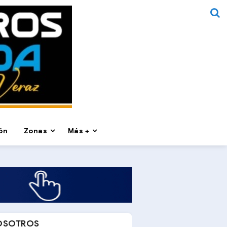
ón
Zonas
Más +
OSOTROS