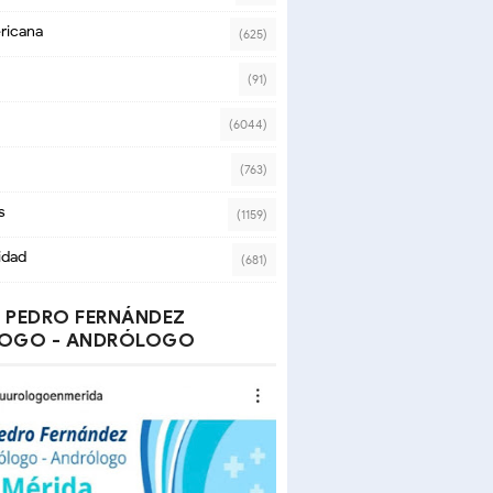
ricana
(625)
(91)
(6044)
(763)
s
(1159)
idad
(681)
 PEDRO FERNÁNDEZ
OGO - ANDRÓLOGO