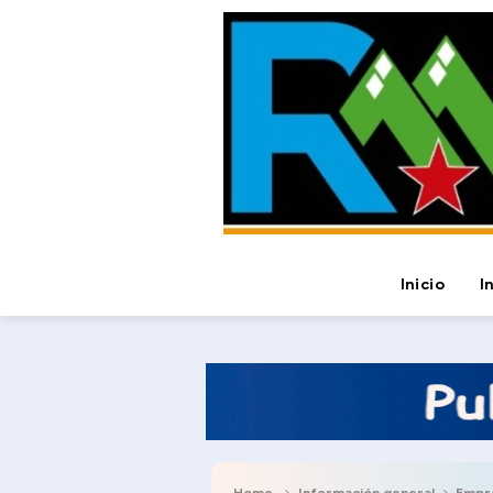
Inicio
I
Home
Información general
Empren