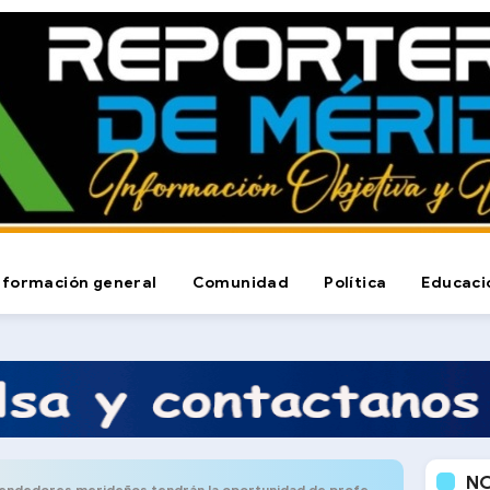
nformación general
Comunidad
Política
Educaci
N
dedores merideños tendrán la oportunidad de profesionalizarse