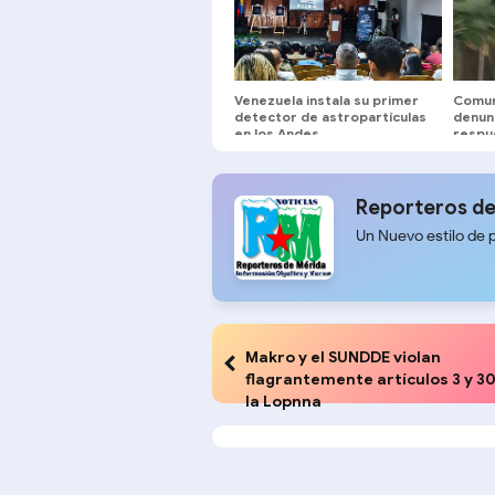
Venezuela instala su primer
Comun
detector de astropartículas
denun
en los Andes
respue
Reporteros de
Un Nuevo estilo de 
Makro y el SUNDDE violan
flagrantemente artículos 3 y 3
la Lopnna