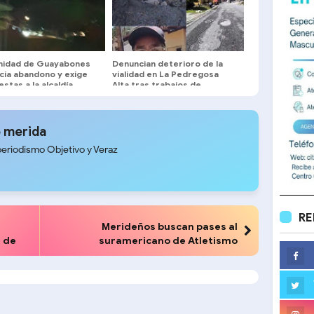
idad de Guayabones
Denuncian deterioro de la
cia abandono y exige
vialidad en La Pedregosa
stas a la alcaldía
Alta tras trabajos de
tuberías de aguas blancas
 merida
periodismo Objetivo y Veraz
RE
Merideños buscan pases al
0 de
suramericano de Atletismo