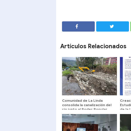
SHARE
SHARE
Artículos Relacionados
Comunidad de La Linda
Creaci
consolida la canalización del
Estudi
río junto al Poder Popular
de la 
Andes