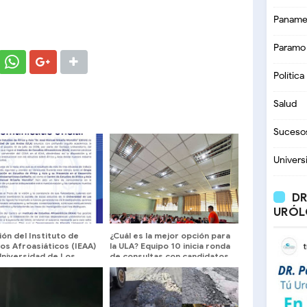
Paname
Paramo
Política
Salud
Suceso
Univers
DR
URÓL
ón del Instituto de
¿Cuál es la mejor opción para
os Afroasiáticos (IEAA)
la ULA? Equipo 10 inicia ronda
Universidad de Los
de consultas con candidatos
 (ULA)
a la dirección universitaria.