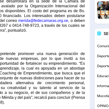
y se desarrollará en la sede de la Cámara de
avalado por la Organización Internacional del
os disponibles. El costo del programa es de Bs.
 financiado. Los interesados deben postularse
 del correo
merida@fedecamaras.org.ve
, o deben
-3267 o 0414-748-9723, a través de los cuales se
ra”, puntualizó.
S
Comuni
 pretende promover una nueva generación de
Deport
de nuevas empresas, por lo que invitó a los
ortunidad de fortalecer su emprendimiento. “Es
Deport
aprendizaje, la cual es apoyada en un abordaje
 Coaching de Emprendimiento, que busca que el
Educac
conjunto de nuevas distinciones para hacer de su
adera alternativa de crecimiento personal,
Informa
 su creatividad y su talento al servicio de la
nto a su negocio, el de sus compañeros y de la
Mocoti
érida y del país”, recalcó para concluir (Prensa
8).
OPINI