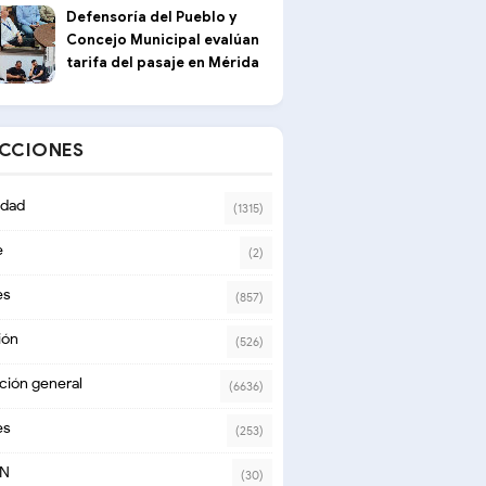
Defensoría del Pueblo y
Concejo Municipal evalúan
tarifa del pasaje en Mérida
ECCIONES
dad
(1315)
e
(2)
es
(857)
ión
(526)
ción general
(6636)
es
(253)
ON
(30)