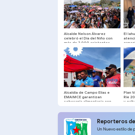
Alcalde Nelson Álvarez
El Iah
celebró el Día del Niño con
atenc
más de 2.000 asistentes
capaci
multid
Alcaldía de Campo Elías e
Plan V
EMAIMCE garantizan
Ríe 20
soberanía alimentaria con
y cult
jornadas itinerantes
munic
semanales
Reporteros de
Un Nuevo estilo de 