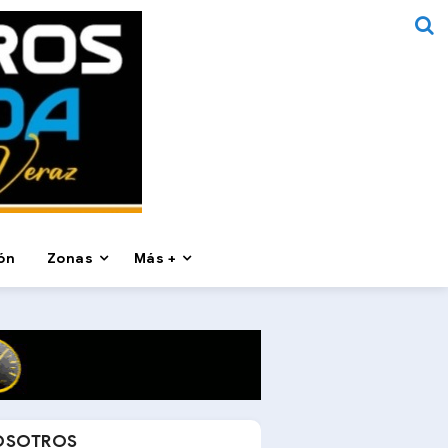
ón
Zonas
Más +
OSOTROS