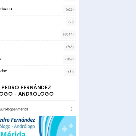
ricana
(625)
(91)
(6044)
(763)
s
(1159)
idad
(681)
 PEDRO FERNÁNDEZ
OGO - ANDRÓLOGO