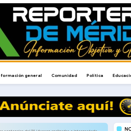
nformación general
Comunidad
Política
Educaci
N
sentencias del TSJ fueron analizadas e interpretada por el Consejo Asesor Jurídico