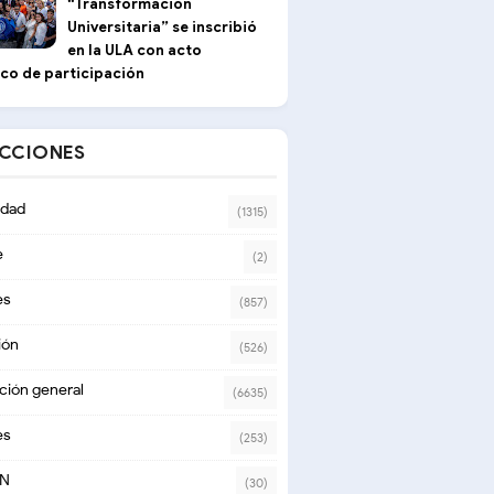
“Transformación
Universitaria” se inscribió
en la ULA con acto
ico de participación
ECCIONES
dad
(1315)
e
(2)
es
(857)
ión
(526)
ción general
(6635)
es
(253)
ON
(30)