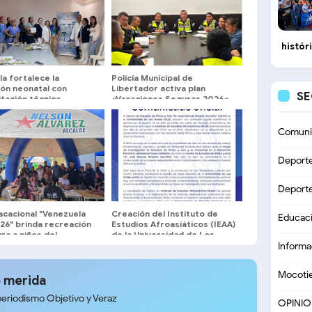
histór
ula fortalece la
Policía Municipal de
ión neonatal con
Libertador activa plan
S
tación técnica
«Vacaciones Seguras 2026»
isciplinaria
en Mérida
Comuni
Deport
Deport
acacional "Venezuela
Creación del Instituto de
Educac
26" brinda recreación
Estudios Afroasiáticos (IEAA)
ura a niños del
de la Universidad de Los
ipio Libertador
Andes (ULA)
Informa
Mocoti
 merida
periodismo Objetivo y Veraz
OPINI