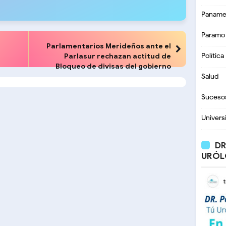
Paname
Paramo
Parlamentarios Merideños ante el
Parlasur rechazan actitud de
Política
Bloqueo de divisas del gobierno
Salud
Suceso
Univers
DR
URÓL