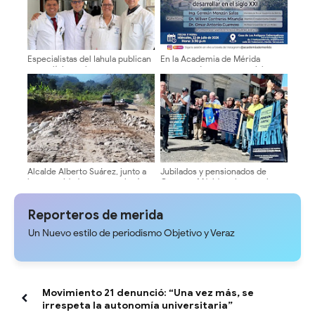
Especialistas del Iahula publican
En la Academia de Mérida
caso clínico sobre tumor
presentarán propuesta vial para
cerebral en bebé de cuatro
los pueblos del sur
meses
Alcalde Alberto Suárez, junto a
Jubilados y pensionados de
la comunidad recuperan la vía
Cantv en Mérida exigen mejoras
hacia El Charal
salariales y servicios médicos
Reporteros de merida
Un Nuevo estilo de periodismo Objetivo y Veraz
Movimiento 21 denunció: “Una vez más, se
irrespeta la autonomía universitaria”