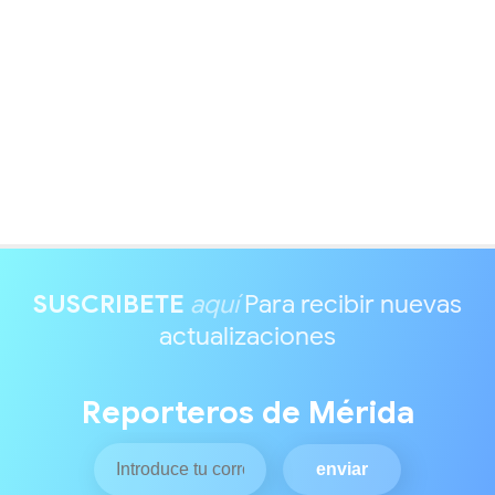
SUSCRIBETE
aquí
Para recibir nuevas
actualizaciones
Reporteros de Mérida