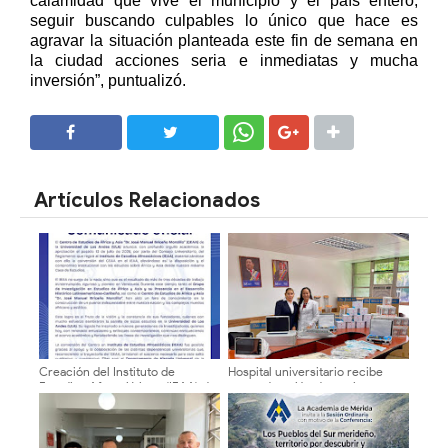
calamidad que vive el municipio y el país entero,
seguir buscando culpables lo único que hace es
agravar la situación planteada este fin de semana en
la ciudad acciones seria e inmediatas y mucha
inversión”, puntualizó.
SHARE
SHARE
Artículos Relacionados
Creación del Instituto de
Hospital universitario recibe
Estudios Afroasiáticos (IEAA) de
nueva dotación de equipos y
la Universidad de Los Andes
ayudas técnicas
(ULA)